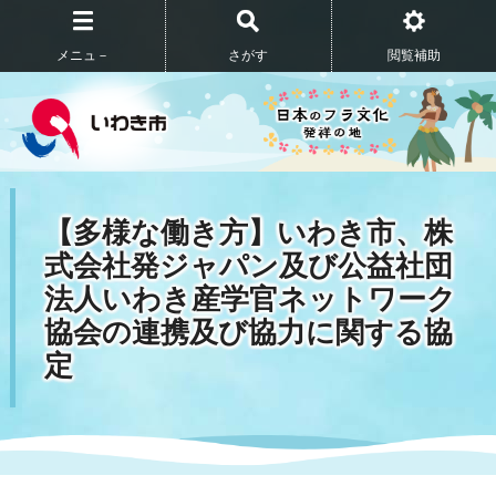
メニュ－
さがす
閲覧補助
【多様な働き方】いわき市、株
式会社発ジャパン及び公益社団
法人いわき産学官ネットワーク
協会の連携及び協力に関する協
定