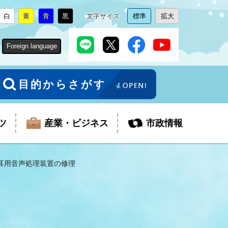
白
黄
青
黒
文字サイズ
標準
拡大
背
に
背
に
背
に
背
に
文
に
文
に
景
変
景
変
景
変
景
変
字
変
字
変
色
更
色
更
色
更
色
更
サ
更
サ
更
Foreign language
を
を
を
を
イ
イ
ズ
ズ
を
を
目的からさがす
ツ
産業・ビジネス
市政情報
耳用音声処理装置の修理
税金
教育委員会
障がい者福祉
観光スポット
支払・請求
ふるさと寄附金
ごみ・環境
生活保護
芸術
企業支援・起業支援
財政