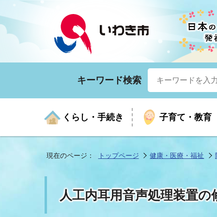
キーワード検索
くらし・手続き
子育て・教育
現在のページ：
トップページ
健康・医療・福祉
くらしの手続きガイド
生涯学習
医療
お知らせ
入札・契約
市の紹介
いざ
子育
健康
年間
産業
市長
人工内耳用音声処理装置の
年金・保険
高齢者福祉・介護
目的から探す
企業立地
市の統計
マイ
地域
モデ
福祉
広報