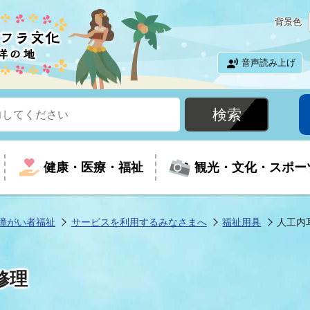
背景色
音声読み上げ
健康・医療・福祉
観光・文化・スポー
障がい者福祉
サービスを利用するみなさまへ
福祉用具
人工内
という時に
て
イベントの案内
振興
室
届出・証明
教育
児童福祉
外国人観光客向けページ
廃棄物
フラシティいわき
修理
ナンバー
包括ケア(介護予防等)
ルコース
・介護
住まい・生活・相談
福祉事業者向け情報
歴史・文化
都市計画・開発・建築
広聴