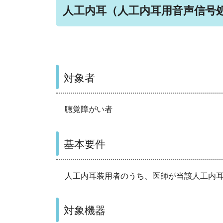
人工内耳（人工内耳用音声信号
対象者
聴覚障がい者
基本要件
人工内耳装用者のうち、医師が当該人工内
対象機器