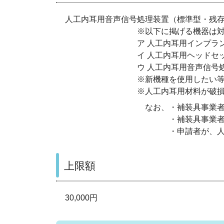
人工内耳用音声信号処理装置（標準型・残
※以下に掲げる機器は対象
ア 人工内耳用インプラン
イ 人工内耳用ヘッドセット（マイ
ウ 人工内耳用音声信号処理
※新機種を使用したい等、本人の
※人工内耳用材料が破損した場合
なお、・補装具事業者が定める
・補装具事業者が修理可能
・申請者が、人工内耳音声信号処
上限額
30,000円