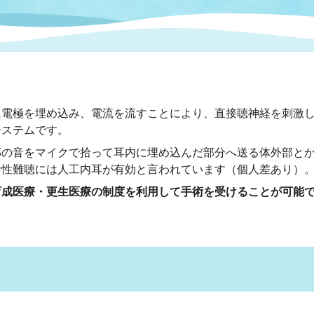
情報
関連情報
管理者
計画
移住・定住
新型コロナウイルス感染
教育旅行
除染事業
行政改革
福祉
設ページ
き市立美術館
制度
監査
に電極を埋め込み、電流を流すことにより、直接聴神経を刺激
・労働
産業
システムです。
の音をマイクで拾って耳内に埋め込んだ部分へ送る体外部とか
会など
いわき市広告事業
音性難聴には人工内耳が有効と言われています（個人差あり）
プンデータ・活用事例
育成医療・更生医療の制度を利用して手術を受けることが可能
市民意見募集(パブリック
委員会
メント)
局
施設案内