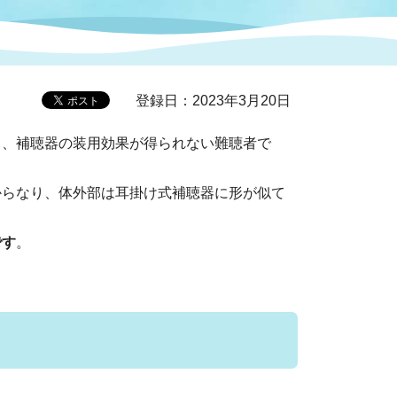
症特
人権・男女共同参画
国際・国内交流
環境法令等に基づく届出
公有財産
医療センター
登録日：2023年3月20日
情報公開・個人情報保護
し、補聴器の装用効果が得られない難聴者で
選挙
らなり、体外部は耳掛け式補聴器に形が似て
選挙管理委員会
。
です
。
コ
市制施行周年関連情報
組織一覧