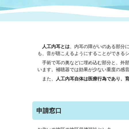
まちづくり
スポーツ
保健・衛生
職員
地域
施設
指定
行政
福祉に関するその他の情報
地域
いわき市女性活躍推進ポータ
いわき市へのアクセス
公売
いわ
市の
人工内耳とは
、内耳の障がいのある部分
雇用
ルサイト
も、音が聴こえるようにすることができる
手術で耳の奥などに埋め込む部分と、外部
市議会
審議
います。補聴器では効果が少ない重度の感
電子サービス
オー
また、
人工内耳自体は医療行為であり、
監査委員
農業
申請窓口
ご意見・ご質問
水道