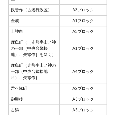
観音作（古湊行政区）
A3ブロック
金成
A1ブロック
上神白
A3ブロック
鹿島町｛［走熊字山ノ神
の一部（中央台隣接
A1ブロック
地）、矢篠作］を除く｝
鹿島町｛走熊字山ノ神の
一部（中央台隣接地
A4ブロック
区）、矢篠作｝
君ケ塚町
A2ブロック
御殿後
A3ブロック
古湊
A3ブロック