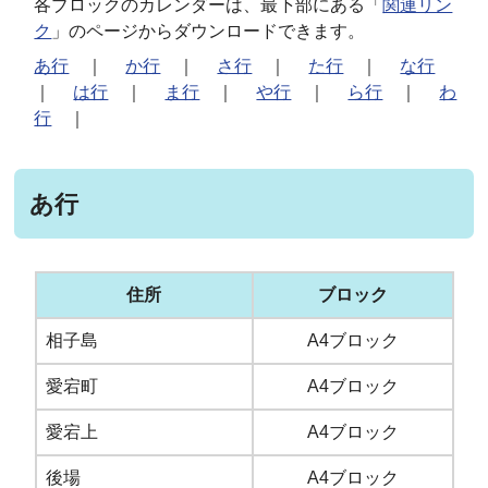
各ブロックのカレンダーは、最下部にある「
関連リン
ク
」のページからダウンロードできます。
あ行
｜
か行
｜
さ行
｜
た行
｜
な行
｜
は行
｜
ま行
｜
や行
｜
ら行
｜
わ
行
｜
あ行
住所
ブロック
相子島
A4ブロック
愛宕町
A4ブロック
愛宕上
A4ブロック
後場
A4ブロック