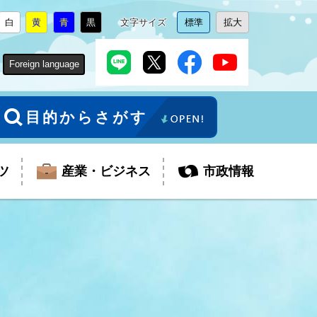
白
黄
青
黒
文字サイズ
標準
拡大
背
に
背
に
背
に
背
に
文
に
文
に
景
変
景
変
景
変
景
変
字
変
字
変
色
更
色
更
色
更
色
更
サ
更
サ
更
Foreign language
を
を
を
を
イ
イ
ズ
ズ
を
を
目的からさがす
ツ
産業・ビジネス
市政情報
税金
教育委員会
障がい者福祉
観光スポット
支払・請求
ふるさと寄附金
ごみ・環境
生活保護
芸術
企業支援・起業支援
財政