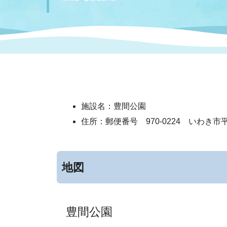
まちづくり
スポーツ
保健・衛生
職員
地域
施設
指定
行政
福祉に関するその他の情報
地域
いわき市女性活躍推進ポータ
いわき市へのアクセス
公売
いわ
市の
雇用
ルサイト
施設名：豊間公園
市議会
審議
住所：郵便番号 970-0224 いわき市
電子サービス
オー
監査委員
農業
地図
豊間公園
ご意見・ご質問
水道