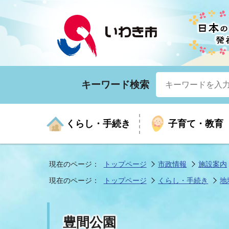
キーワード検索
くらし・手続き
子育て・教育
現在のページ：
トップページ
市政情報
施設案内
現在のページ：
トップページ
くらし・手続き
地
くらしの手続きガイド
生涯学習
医療
お知らせ
入札・契約
市の紹介
いざ
子育
健康
年間
産業
市長
豊間公園
年金・保険
高齢者福祉・介護
目的から探す
企業立地
市の統計
マイ
地域
モデ
福祉
広報