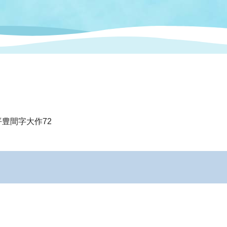
情報
関連情報
管理者
計画
移住・定住
新型コロナウイルス感染
教育旅行
除染事業
行政改革
福祉
設ページ
き市立美術館
制度
監査
・労働
産業
会など
いわき市広告事業
平豊間字大作72
プンデータ・活用事例
市民意見募集(パブリック
委員会
メント)
局
施設案内