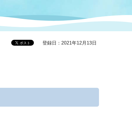
症特
人権・男女共同参画
国際・国内交流
環境法令等に基づく届出
公有財産
医療センター
登録日：2021年12月13日
情報公開・個人情報保護
選挙
選挙管理委員会
コ
市制施行周年関連情報
組織一覧