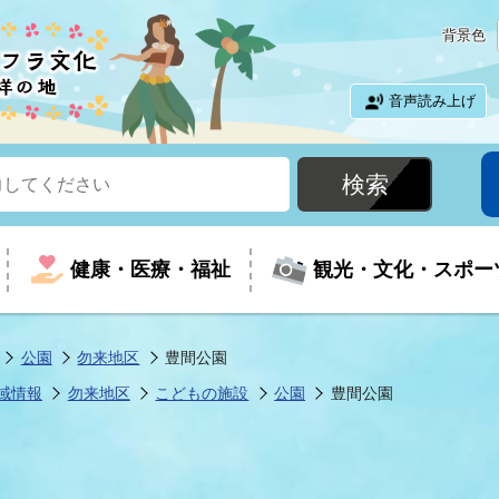
背景色
音声読み上げ
健康・医療・福祉
観光・文化・スポー
公園
勿来地区
豊間公園
域情報
勿来地区
こどもの施設
公園
豊間公園
という時に
て
イベントの案内
振興
室
届出・証明
教育
児童福祉
外国人観光客向けページ
廃棄物
フラシティいわき
ナンバー
包括ケア(介護予防等)
ルコース
・介護
住まい・生活・相談
福祉事業者向け情報
歴史・文化
都市計画・開発・建築
広聴