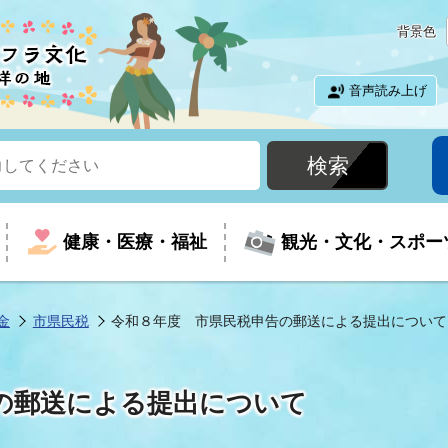
背景色
音声読み上げ
健康・医療・福祉
観光・文化・スポー
金
市県民税
令和８年度 市県民税申告の郵送による提出について
という時に
て
イベントの案内
振興
室
届出・証明
教育
児童福祉
外国人観光客向けページ
廃棄物
フラシティいわき
の郵送による提出について
ナンバー
包括ケア(介護予防等)
ルコース
・介護
住まい・生活・相談
福祉事業者向け情報
歴史・文化
都市計画・開発・建築
広聴