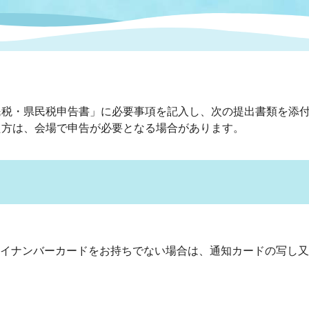
情報
関連情報
管理者
計画
移住・定住
新型コロナウイルス感染
教育旅行
除染事業
行政改革
福祉
設ページ
き市立美術館
制度
監査
民税・県民税申告書」に必要事項を記入し、次の提出書類を添
・労働
産業
た方は、会場で申告が必要となる場合があります。
会など
いわき市広告事業
プンデータ・活用事例
市民意見募集(パブリック
委員会
メント)
イナンバーカードをお持ちでない場合は、通知カードの写し又
局
施設案内