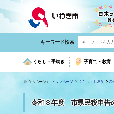
キーワード検索
くらし・手続き
子育て・教育
現在のページ：
トップページ
くらし・手続き
税
くらしの手続きガイド
生涯学習
医療
お知らせ
入札・契約
市の紹介
いざ
子育
健康
年間
産業
市長
令和８年度 市県民税申告
年金・保険
高齢者福祉・介護
目的から探す
企業立地
市の統計
マイ
地域
モデ
福祉
広報