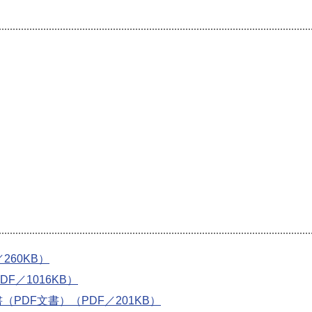
260KB）
F／1016KB）
PDF文書）（PDF／201KB）