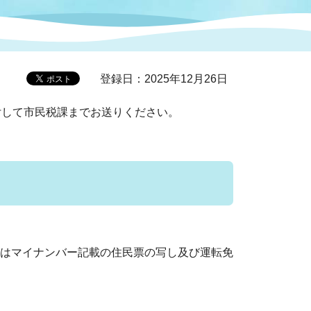
症特
人権・男女共同参画
国際・国内交流
環境法令等に基づく届出
公有財産
医療センター
登録日：2025年12月26日
情報公開・個人情報保護
付して市民税課までお送りください。
選挙
選挙管理委員会
コ
市制施行周年関連情報
はマイナンバー記載の住民票の写し及び運転免
組織一覧