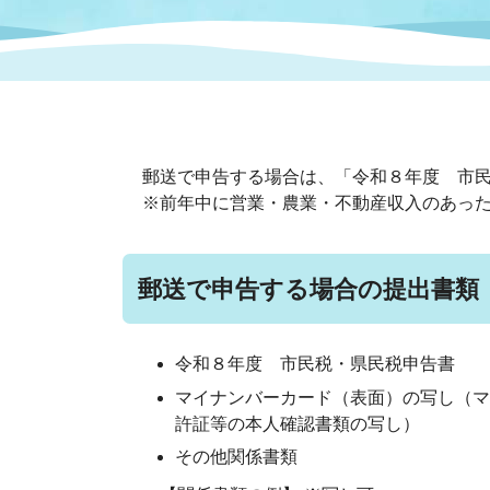
まちづくり
スポーツ
保健・衛生
職員
地域
施設
指定
行政
福祉に関するその他の情報
地域
いわき市女性活躍推進ポータ
いわき市へのアクセス
公売
いわ
市の
郵送で申告する場合は、「令和８年度 市
雇用
ルサイト
※前年中に営業・農業・不動産収入のあっ
市議会
審議
電子サービス
オー
郵送で申告する場合の提出書類
監査委員
農業
令和８年度 市民税・県民税申告書
マイナンバーカード（表面）の写し（マ
許証等の本人確認書類の写し）
その他関係書類
ご意見・ご質問
水道