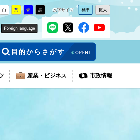
白
黄
青
黒
文字サイズ
標準
拡大
背
に
背
に
背
に
背
に
文
に
文
に
景
変
景
変
景
変
景
変
字
変
字
変
色
更
色
更
色
更
色
更
サ
更
サ
更
Foreign language
を
を
を
を
イ
イ
ズ
ズ
を
を
目的からさがす
ツ
産業・ビジネス
市政情報
税金
教育委員会
障がい者福祉
観光スポット
支払・請求
ふるさと寄附金
ごみ・環境
生活保護
芸術
企業支援・起業支援
財政