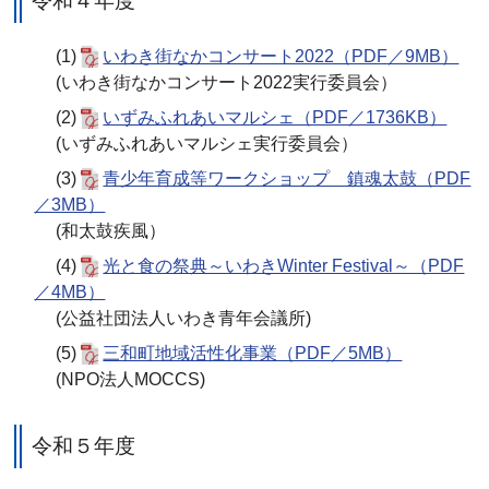
令和４年度
(1)
いわき街なかコンサート2022（PDF／9MB）
(いわき街なかコンサート2022実行委員会）
(2)
いずみふれあいマルシェ（PDF／1736KB）
(いずみふれあいマルシェ実行委員会）
(3)
青少年育成等ワークショップ 鎮魂太鼓（PDF
／3MB）
(和太鼓疾風）
(4)
光と食の祭典～いわきWinter Festival～（PDF
／4MB）
(公益社団法人いわき青年会議所)
(5)
三和町地域活性化事業（PDF／5MB）
(NPO法人MOCCS)
令和５年度