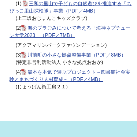
(1)
三和の里山で子どもの自然遊びを推進する「ち
びっこ里山探検隊」事業（PDF／4MB）
(上三坂おじょんこキッズクラブ)
(2)
海のプラごみについて考える「海神ネプチュー
ン大学2023」（PDF／7MB）
(アクアマリンパークファウンデーション)
(3)
川前町の小さな拠点整備事業（PDF／8MB）
(
特定非営利活動法人 小さな拠点おおか
)
(4)
湯本を本気で遊ぶプロジェクト～図書館社会実
験とまちづくり人材育成～（PDF／4MB）
(
じょうばん街工房２１
)