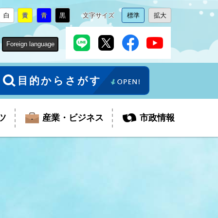
白
黄
青
黒
文字サイズ
標準
拡大
背
に
背
に
背
に
背
に
文
に
文
に
景
変
景
変
景
変
景
変
字
変
字
変
色
更
色
更
色
更
色
更
サ
更
サ
更
Foreign language
を
を
を
を
イ
イ
ズ
ズ
を
を
目的からさがす
ツ
産業・ビジネス
市政情報
税金
教育委員会
障がい者福祉
観光スポット
支払・請求
ふるさと寄附金
ごみ・環境
生活保護
芸術
企業支援・起業支援
財政