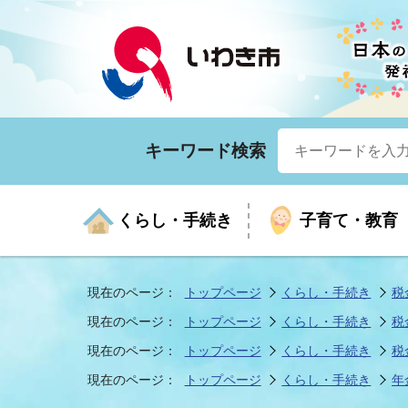
キーワード検索
くらし・手続き
子育て・教育
現在のページ：
トップページ
くらし・手続き
税
現在のページ：
トップページ
くらし・手続き
税
くらしの手続きガイド
生涯学習
医療
お知らせ
入札・契約
市の紹介
いざ
子育
健康
年間
産業
市長
現在のページ：
トップページ
くらし・手続き
税
現在のページ：
トップページ
くらし・手続き
年
年金・保険
高齢者福祉・介護
目的から探す
企業立地
市の統計
マイ
地域
モデ
福祉
広報