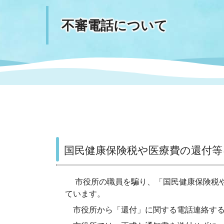
不審電話について
まちづくり
スポーツ
保健・衛生
職員
地域
施設
指定
行政
福祉に関するその他の情報
地域
いわき市女性活躍推進ポータ
いわき市へのアクセス
公売
いわ
市の
雇用
ルサイト
市議会
審議
電子サービス
オー
国民健康保険税や医療費の還付等
監査委員
農業
市役所の職員を騙り、「国民健康保険税や
ています。
ご意見・ご質問
水道
市役所から「還付」に関する電話連絡する