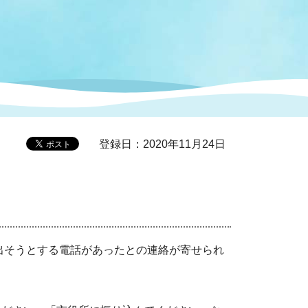
症特
人権・男女共同参画
国際・国内交流
環境法令等に基づく届出
公有財産
医療センター
情報公開・個人情報保護
選挙
登録日：2020年11月24日
選挙管理委員会
コ
市制施行周年関連情報
出そうとする電話があったとの連絡が寄せられ
組織一覧