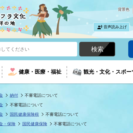
背景色
音声読み上げ
健康・医療・福祉
観光・文化・スポー
金
納付
不審電話について
金
不審電話について
という時に
て
イベントの案内
振興
室
届出・証明
教育
児童福祉
外国人観光客向けページ
廃棄物
フラシティいわき
金
国民健康保険税
不審電話について
金・保険
国民健康保険
不審電話について
ナンバー
包括ケア(介護予防等)
ルコース
・介護
住まい・生活・相談
福祉事業者向け情報
歴史・文化
都市計画・開発・建築
広聴