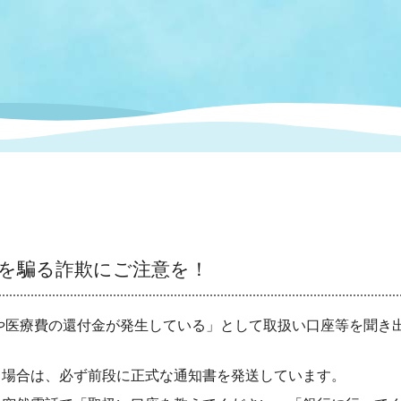
情報
関連情報
管理者
計画
移住・定住
新型コロナウイルス感染
教育旅行
除染事業
行政改革
福祉
設ページ
き市立美術館
制度
監査
・労働
産業
会など
いわき市広告事業
プンデータ・活用事例
を騙る詐欺にご注意を！
市民意見募集(パブリック
委員会
メント)
医療費の還付金が発生している」として取扱い口座等を聞き
局
施設案内
場合は、必ず前段に正式な通知書を発送しています。