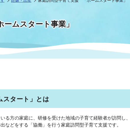
探す
妊娠・出産
家庭訪問型子育て支援 「ホームスタート事業」
情報
関連情報
管理者
計画
移住・定住
新型コロナウイルス感染
教育旅行
除染事業
行政改革
ホームスタート事業」
福祉
設ページ
き市立美術館
制度
監査
・労働
産業
会など
いわき市広告事業
プンデータ・活用事例
市民意見募集(パブリック
委員会
ムスタート」とは
メント)
いる方の家庭に、研修を受けた地域の子育て経験者が訪問し、
局
施設案内
外出などをする「協働」を行う家庭訪問型子育て支援です。