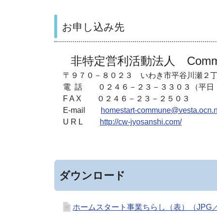
お申し込み先
非特定営利活動法人 Commu
〒９７０－８０２３ いわき市平谷川瀬２
電 話 ０２４６－２３－３３０３（平日
F A X ０２４６－２３－２５０３
E-mail
homestart-commune@vesta.ocn.n
U R L
http://cw-jyosanshi.com/
ダウンロード
ホームスタート事業ちらし（表）（JPG／1