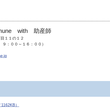
ne with 助産師
丁目１１の１２
 ９：００～１６：００）
e.jp
162KB）