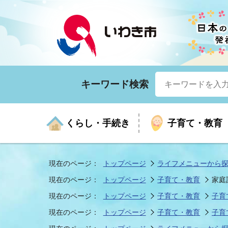
キーワード検索
くらし・手続き
子育て・教育
現在のページ：
トップページ
ライフメニューから
現在のページ：
トップページ
子育て・教育
家庭
くらしの手続きガイド
生涯学習
医療
お知らせ
入札・契約
市の紹介
いざ
子育
健康
年間
産業
市長
現在のページ：
トップページ
子育て・教育
子育
現在のページ：
トップページ
子育て・教育
子育
年金・保険
高齢者福祉・介護
目的から探す
企業立地
市の統計
マイ
地域
モデ
福祉
広報