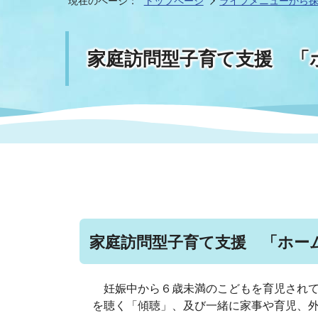
現在のページ：
トップページ
ライフメニューから
まちづくり
スポーツ
保健・衛生
職員
地域
施設
指定
行政
家庭訪問型子育て支援 「
福祉に関するその他の情報
地域
いわき市女性活躍推進ポータ
いわき市へのアクセス
公売
いわ
市の
雇用
ルサイト
市議会
審議
電子サービス
オー
監査委員
農業
家庭訪問型子育て支援 「ホー
妊娠中から６歳未満のこどもを育児されて
ご意見・ご質問
水道
を聴く「傾聴」、及び一緒に家事や育児、