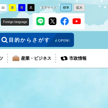
白
黄
青
黒
文字サイズ
標準
拡大
背
に
背
に
背
に
背
に
文
に
文
に
景
変
景
変
景
変
景
変
字
変
字
変
色
更
色
更
色
更
色
更
サ
更
サ
更
Foreign language
を
を
を
を
イ
イ
ズ
ズ
を
を
目的からさがす
ツ
産業・ビジネス
市政情報
税金
教育委員会
障がい者福祉
観光スポット
支払・請求
ふるさと寄附金
ごみ・環境
生活保護
芸術
企業支援・起業支援
財政