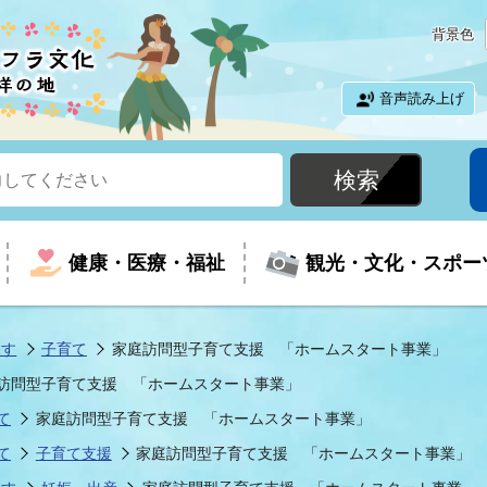
背景色
音声読み上げ
健康・医療・福祉
観光・文化・スポー
探す
子育て
家庭訪問型子育て支援 「ホームスタート事業」
訪問型子育て支援 「ホームスタート事業」
という時に
て
イベントの案内
振興
室
届出・証明
教育
児童福祉
外国人観光客向けページ
廃棄物
フラシティいわき
て
家庭訪問型子育て支援 「ホームスタート事業」
て
子育て支援
家庭訪問型子育て支援 「ホームスタート事業」
ナンバー
包括ケア(介護予防等)
ルコース
・介護
住まい・生活・相談
福祉事業者向け情報
歴史・文化
都市計画・開発・建築
広聴