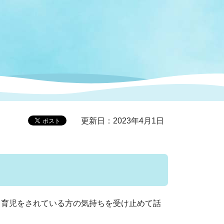
症特
人権・男女共同参画
国際・国内交流
環境法令等に基づく届出
公有財産
医療センター
情報公開・個人情報保護
選挙
選挙管理委員会
更新日：2023年4月1日
コ
市制施行周年関連情報
育児をされている方の気持ちを受け止めて話
組織一覧