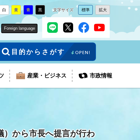
白
黄
青
黒
文字サイズ
標準
拡大
背
に
背
に
背
に
背
に
文
に
文
に
景
変
景
変
景
変
景
変
字
変
字
変
色
更
色
更
色
更
色
更
サ
更
サ
更
Foreign language
を
を
を
を
イ
イ
ズ
ズ
を
を
目的からさがす
ツ
産業・ビジネス
市政情報
税金
教育委員会
障がい者福祉
観光スポット
支払・請求
ふるさと寄附金
議）から市長へ提言が行わ
ごみ・環境
生活保護
芸術
企業支援・起業支援
財政