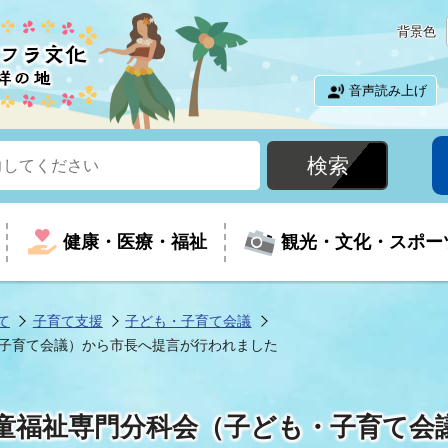
背景色
音声読み上げ
健康・医療・福祉
観光・文化・スポー
て
子育て支援
子ども・子育て会議
子育て会議）から市長へ提言が行われました
という時に
て
イベントの案内
振興
室
届出・証明
教育
児童福祉
外国人観光客向けページ
廃棄物
フラシティいわき
童福祉専門分科会（子ども・子育て会
ナンバー
包括ケア(介護予防等)
ルコース
・介護
住まい・生活・相談
福祉事業者向け情報
歴史・文化
都市計画・開発・建築
広聴