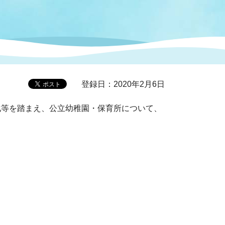
症特
人権・男女共同参画
国際・国内交流
環境法令等に基づく届出
公有財産
医療センター
情報公開・個人情報保護
選挙
登録日：2020年2月6日
等を踏まえ、公立幼稚園・保育所について、
選挙管理委員会
コ
市制施行周年関連情報
組織一覧