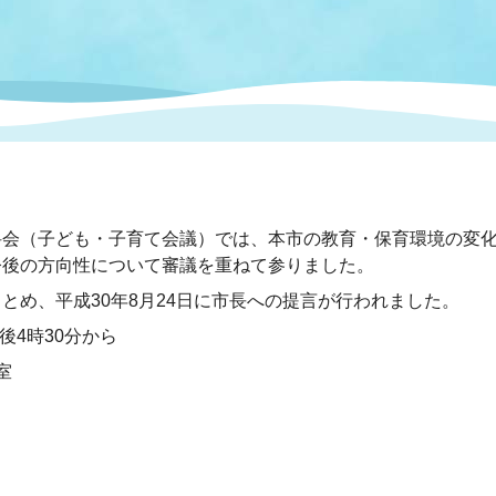
情報
関連情報
管理者
計画
移住・定住
新型コロナウイルス感染
教育旅行
除染事業
行政改革
福祉
設ページ
き市立美術館
制度
監査
・労働
産業
会（子ども・子育て会議）では、本市の教育・保育環境の変化
会など
いわき市広告事業
今後の方向性について審議を重ねて参りました。
プンデータ・活用事例
め、平成30年8月24日に市長への提言が行われました。
後4時30分から
市民意見募集(パブリック
委員会
室
メント)
局
施設案内