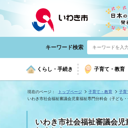
キーワード検索
くらし・手続き
子育て・教育
現在のページ：
トップページ
子育て・教育
子育
いわき市社会福祉審議会児童福祉専門分科会（子ども・
くらしの手続きガイド
生涯学習
医療
お知らせ
入札・契約
市の紹介
いざ
子育
健康
年間
産業
市長
いわき市社会福祉審議会児
年金・保険
高齢者福祉・介護
目的から探す
企業立地
市の統計
マイ
地域
モデ
福祉
広報