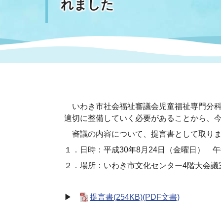
れました
まちづくり
スポーツ
保健・衛生
職員
地域
施設
指定
行政
福祉に関するその他の情報
地域
いわき市女性活躍推進ポータ
いわき市へのアクセス
公売
いわ
市の
雇用
ルサイト
いわき市社会福祉審議会児童福祉専門分科
市議会
審議
適切に整備していく必要があることから、
電子サービス
オー
審議の内容について、提言書として取りまと
１．日時：平成30年8月24日（金曜日） 午
監査委員
農業
２．場所：いわき市文化センター4階大会議
▶
提言書(254KB)(PDF文書)
ご意見・ご質問
水道