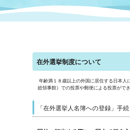
まちづくり
スポーツ
保健・衛生
職員
地域
施設
指定
行政
福祉に関するその他の情報
地域
いわき市女性活躍推進ポータ
いわき市へのアクセス
公売
いわ
市の
雇用
ルサイト
在外選挙制度について
市議会
審議
電子サービス
オー
年齢満１８歳以上の外国に居住する日本人
総領事館）での投票や郵便による投票がで
監査委員
農業
「在外選挙人名簿への登録」手
ご意見・ご質問
水道