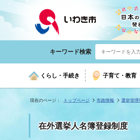
キーワード検索
くらし・手続き
子育て・教育
現在のページ：
トップページ
市政情報
選挙管理
くらしの手続きガイド
生涯学習
医療
お知らせ
入札・契約
市の紹介
いざ
子育
健康
年間
産業
市長
在外選挙人名簿登録制度
年金・保険
高齢者福祉・介護
目的から探す
企業立地
市の統計
マイ
地域
モデ
福祉
広報