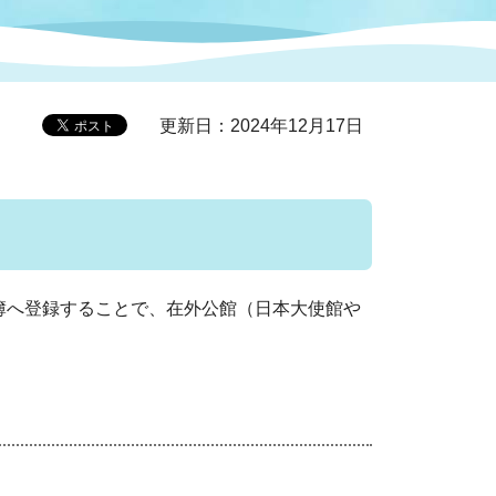
症特
人権・男女共同参画
国際・国内交流
環境法令等に基づく届出
公有財産
医療センター
更新日：2024年12月17日
情報公開・個人情報保護
選挙
選挙管理委員会
簿へ登録することで、在外公館（日本大使館や
コ
市制施行周年関連情報
組織一覧