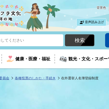
背景色
音声読み上げ
健康・医療・福祉
観光・文化・スポー
委員会
各種投票のしかた・手続き
在外選挙人名簿登録制度
という時に
て
イベントの案内
振興
室
届出・証明
教育
児童福祉
外国人観光客向けページ
廃棄物
フラシティいわき
ナンバー
包括ケア(介護予防等)
ルコース
・介護
住まい・生活・相談
福祉事業者向け情報
歴史・文化
都市計画・開発・建築
広聴