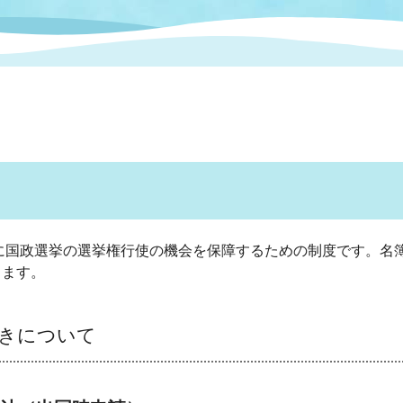
情報
関連情報
管理者
計画
移住・定住
新型コロナウイルス感染
教育旅行
除染事業
行政改革
福祉
設ページ
き市立美術館
制度
監査
・労働
産業
会など
いわき市広告事業
プンデータ・活用事例
に国政選挙の選挙権行使の機会を保障するための制度です。名
きます。
市民意見募集(パブリック
委員会
メント)
続きについて
局
施設案内