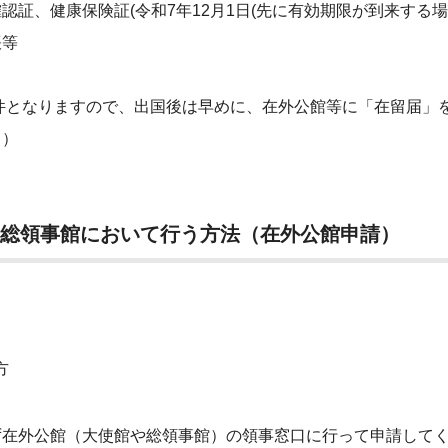
康保険証(令和7年12月1日(先に有効期限が到来する場合
等
なりますので、出国後は早めに、在外公館等に「在留届」を
。）
総領事館において行う方法（在外公館申請）
方
在外公館（大使館や総領事館）の領事窓口に行って申請して