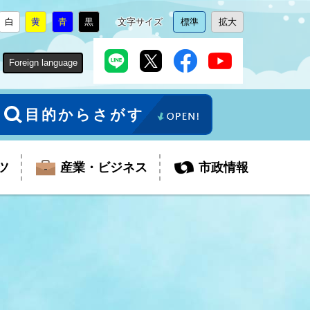
白
黄
青
黒
文字サイズ
標準
拡大
背
に
背
に
背
に
背
に
文
に
文
に
景
変
景
変
景
変
景
変
字
変
字
変
色
更
色
更
色
更
色
更
サ
更
サ
更
Foreign language
を
を
を
を
イ
イ
ズ
ズ
を
を
目的からさがす
ツ
産業・ビジネス
市政情報
税金
教育委員会
障がい者福祉
観光スポット
支払・請求
ふるさと寄附金
ごみ・環境
生活保護
芸術
企業支援・起業支援
財政