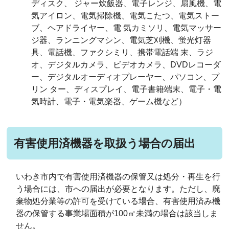
ディスク、 ジャー炊飯器、電子レンジ、扇風機、電
気アイロン、電気掃除機、電気こたつ、電気ストー
ブ、ヘアドライヤー、電 気カミソリ、電気マッサー
ジ器、ランニングマシン、電気芝刈機、蛍光灯器
具、電話機、ファクシミリ、携帯電話端 末、ラジ
オ、デジタルカメラ、ビデオカメラ、DVDレコーダ
ー、デジタルオーディオプレーヤー、パソコン、プ
リン ター、ディスプレイ、電子書籍端末、電子・電
気時計、電子・電気楽器、ゲーム機など）
有害使用済機器を取扱う場合の届出
いわき市内で有害使用済機器の保管又は処分・再生を行
う場合には、市への届出が必要となります。ただし、廃
棄物処分業等の許可を受けている場合、有害使用済み機
器の保管する事業場面積が100㎡未満の場合は該当しま
せん。