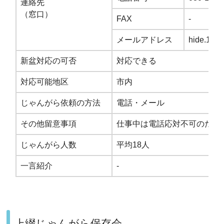
連絡先
（窓口）
FAX
-
メールアドレス
hide.14.
新盆対応の可否
対応できる
対応可能地区
市内
じゃんがら依頼の方法
電話・メール
その他留意事項
仕事中は電話応対不可のため
じゃんがら人数
平均18人
一言紹介
-
上綴じゃんがら保存会