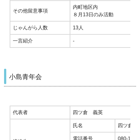
内町地区内
その他留意事項
８月13日のみ活動
じゃんがら人数
13人
一言紹介
-
小島青年会
代表者
四ツ倉 義英
氏名
四ツ倉 
電話番号
080-1801