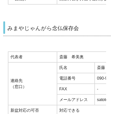
みまやじゃんがら念仏保存会
代表者
斎藤 希美奥
氏名
斎藤 希
電話番号
090-953
連絡先
（窓口）
FAX
-
メールアドレス
satoteru
新盆対応の可否
対応できる