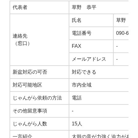
代表者
草野 恭平
氏名
草野 恭
電話番号
090-6220
連絡先
（窓口）
FAX
-
メールアドレス
-
新盆対応の可否
対応できる
対応可能地区
市内全域
じゃんがら依頼の方法
電話
その他留意事項
-
じゃんがら人数
15人
一言紹介
太鼓の音が力強く迫力がある