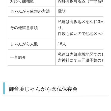
対応可能地区
内郷高坂町地区（一部宮町金
じゃんがら依頼の方法
電話
私達は高坂地区を8月13日、
その他留意事項
り、
件数も多いので他地区へ出向
じゃんがら人数
18人
私達は内郷高坂地区でのじゃ
一言紹介
吉神社にて三匹獅子舞の奉納
御台境じゃんがら念仏保存会