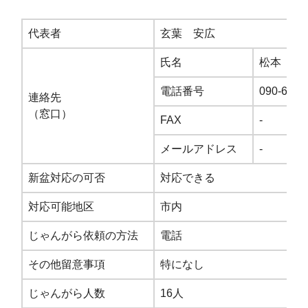
代表者
玄葉 安広
氏名
松本 智
電話番号
090-6228
連絡先
（窓口）
FAX
-
メールアドレス
-
新盆対応の可否
対応できる
対応可能地区
市内
じゃんがら依頼の方法
電話
その他留意事項
特になし
じゃんがら人数
16人