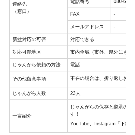
電話番号
080-6023
連絡先
（窓口）
FAX
-
メールアドレス
-
新盆対応の可否
対応できる
対応可能地区
市内全域（市外、県外にもお
じゃんがら依頼の方法
電話
不在の場合は、折り返しお電
その他留意事項
じゃんがら人数
23人
じゃんがらの保存と継承のた
す！
一言紹介
YouTube、Instagram