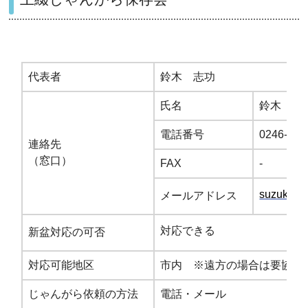
代表者
鈴木 志功
氏名
鈴木 志
電話番号
0246-38-
連絡先
（窓口）
FAX
-
suzuki-se
メールアドレス
対応できる
新盆対応の可否
対応可能地区
市内 ※遠方の場合は要協議
じゃんがら依頼の方法
電話・メール