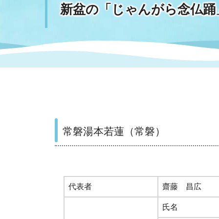
新盆の「じゃんがら念仏踊
まちづくり
スポーツ
保健・衛生
職員
地域
施設
指定
行政
福祉に関するその他の情報
地域
いわき市女性活躍推進ポータ
いわき市へのアクセス
公売
いわ
市の
雇用
ルサイト
市議会
審議
電子サービス
オー
常磐湯本若蓮（常磐）
監査委員
農業
代表者
齋藤 昌広
ご意見・ご質問
水道
氏名