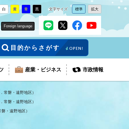
白
黄
青
黒
文字サイズ
標準
拡大
背
に
背
に
背
に
背
に
文
に
文
に
景
変
景
変
景
変
景
変
字
変
字
変
色
更
色
更
色
更
色
更
サ
更
サ
更
Foreign language
を
を
を
を
イ
イ
ズ
ズ
を
を
目的からさがす
ツ
産業・ビジネス
市政情報
．常磐・遠野地区）
．常磐・遠野地区）
税金
教育委員会
障がい者福祉
観光スポット
支払・請求
ふるさと寄附金
常磐・遠野地区）
ごみ・環境
生活保護
芸術
企業支援・起業支援
財政