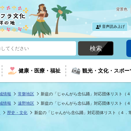
背景色
音声読み上げ
健康・医療・福祉
観光・文化・スポー
域情報
常磐地区
新盆の「じゃんがら念仏踊」対応団体リスト（４
域情報
遠野地区
新盆の「じゃんがら念仏踊」対応団体リスト（４
という時に
て
イベントの案内
振興
室
届出・証明
教育
児童福祉
外国人観光客向けページ
廃棄物
フラシティいわき
ツ
歴史・文化
新盆の「じゃんがら念仏踊」対応団体リスト（４．
ナンバー
包括ケア(介護予防等)
ルコース
・介護
住まい・生活・相談
福祉事業者向け情報
歴史・文化
都市計画・開発・建築
広聴