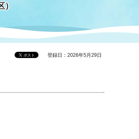
区）
症特
人権・男女共同参画
国際・国内交流
環境法令等に基づく届出
公有財産
医療センター
情報公開・個人情報保護
選挙
登録日：2026年5月29日
選挙管理委員会
コ
市制施行周年関連情報
組織一覧