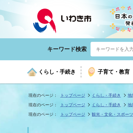
キーワード検索
くらし・手続き
子育て・教育
現在のページ：
トップページ
くらし・手続き
地
現在のページ：
トップページ
くらし・手続き
地
くらしの手続きガイド
生涯学習
医療
お知らせ
入札・契約
市の紹介
いざ
子育
健康
年間
産業
市長
現在のページ：
トップページ
観光・文化・スポー
年金・保険
高齢者福祉・介護
目的から探す
企業立地
市の統計
マイ
地域
モデ
福祉
広報