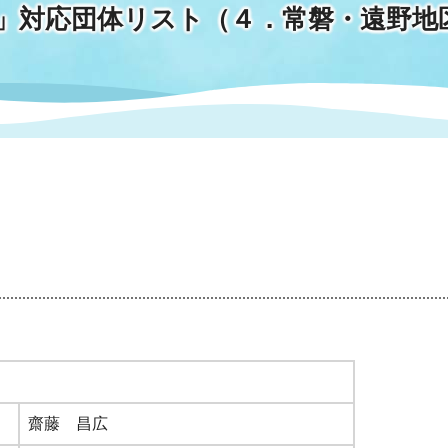
」対応団体リスト（４．常磐・遠野地
情報
関連情報
管理者
計画
移住・定住
新型コロナウイルス感染
教育旅行
除染事業
行政改革
福祉
設ページ
き市立美術館
制度
監査
・労働
産業
会など
いわき市広告事業
プンデータ・活用事例
市民意見募集(パブリック
委員会
メント)
局
施設案内
齋藤 昌広