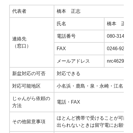
代表者
橋本 正志
氏名
橋本 正志
電話番号
080-3145-7
連絡先
（窓口）
FAX
0246-92-36
メールアドレス
nrc46298@n
新盆対応の可否
対応できる
対応可能地区
小名浜・鹿島・泉・永崎・江名
じゃんがら依頼の
電話・FAX
方法
ほとんど携帯で受けることが可能で
その他留意事項
出られないときは留守電にお願いし