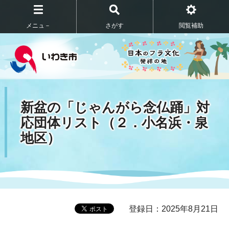
メニュ－
さがす
閲覧補助
新盆の「じゃんがら念仏踊」対
応団体リスト（２．小名浜・泉
地区）
登録日：2025年8月21日