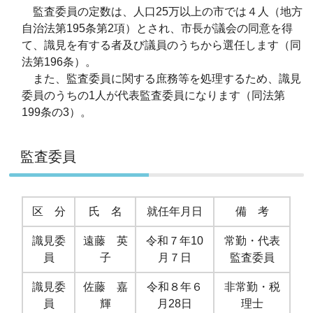
監査委員の定数は、人口25万以上の市では４人（地方
自治法第195条第2項）とされ、市長が議会の同意を得
て、識見を有する者及び議員のうちから選任します（同
法第196条）。
また、監査委員に関する庶務等を処理するため、識見
委員のうちの1人が代表監査委員になります（同法第
199条の3）。
監査委員
区 分
氏 名
就任年月日
備 考
識見委
遠藤 英
令和７年10
常勤・代表
員
子
月７日
監査委員
識見委
佐藤 嘉
令和８年６
非常勤・税
員
輝
月28日
理士