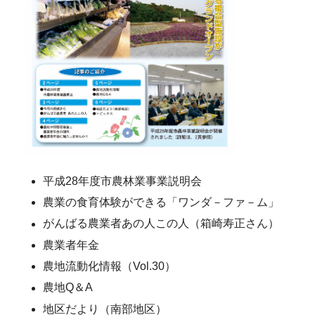
平成28年度市農林業事業説明会
農業の食育体験ができる「ワンダ－ファ－ム」
がんばる農業者あの人この人（箱崎寿正さん）
農業者年金
農地流動化情報（Vol.30）
農地Q＆A
地区だより（南部地区）