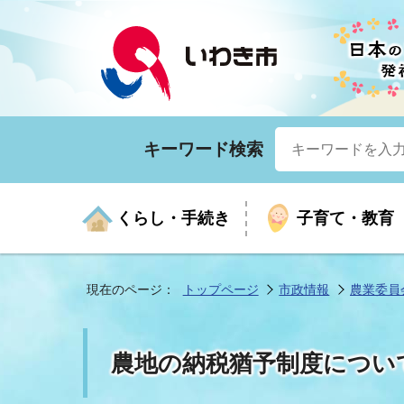
キーワード検索
くらし・手続き
子育て・教育
現在のページ：
トップページ
市政情報
農業委員
くらしの手続きガイド
生涯学習
医療
お知らせ
入札・契約
市の紹介
いざ
子育
健康
年間
産業
市長
農地の納税猶予制度につい
年金・保険
高齢者福祉・介護
目的から探す
企業立地
市の統計
マイ
地域
モデ
福祉
広報