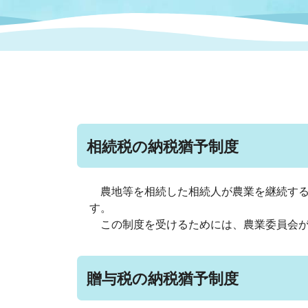
まちづくり
スポーツ
保健・衛生
職員
地域
施設
指定
行政
福祉に関するその他の情報
地域
いわき市女性活躍推進ポータ
いわき市へのアクセス
公売
いわ
市の
雇用
ルサイト
相続税の納税猶予制度
市議会
審議
電子サービス
オー
農地等を相続した相続人が農業を継続する
す。
監査委員
農業
この制度を受けるためには、農業委員会が
贈与税の納税猶予制度
ご意見・ご質問
水道