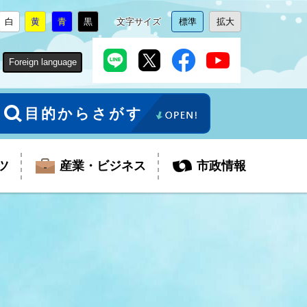
白
黄
青
黒
文字サイズ
標準
拡大
背
に
背
に
背
に
背
に
文
に
文
に
景
変
景
変
景
変
景
変
字
変
字
変
色
更
色
更
色
更
色
更
サ
更
サ
更
Foreign language
を
を
を
を
イ
イ
ズ
ズ
を
を
目的からさがす
ツ
産業・ビジネス
市政情報
税金
教育委員会
障がい者福祉
観光スポット
支払・請求
ふるさと寄附金
ごみ・環境
生活保護
芸術
企業支援・起業支援
財政