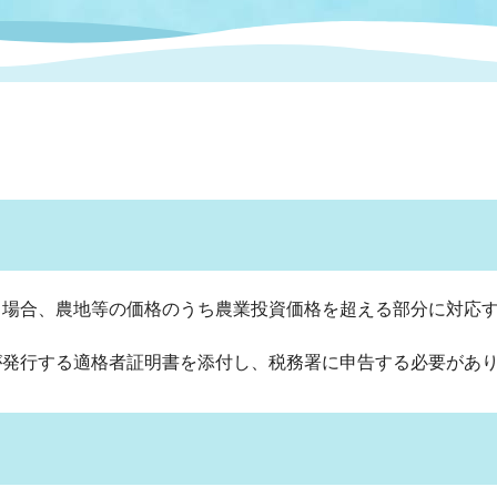
情報
関連情報
管理者
計画
移住・定住
新型コロナウイルス感染
教育旅行
除染事業
行政改革
福祉
設ページ
き市立美術館
制度
監査
・労働
産業
会など
いわき市広告事業
プンデータ・活用事例
場合、農地等の価格のうち農業投資価格を超える部分に対応す
市民意見募集(パブリック
委員会
発行する適格者証明書を添付し、税務署に申告する必要があ
メント)
局
施設案内