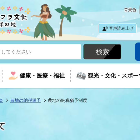
背景色
音声読み上げ
健康・医療・福祉
観光・文化・スポー
会
農地の納税猶予
農地の納税猶予制度
という時に
て
イベントの案内
振興
室
届出・証明
教育
児童福祉
外国人観光客向けページ
廃棄物
フラシティいわき
て
ナンバー
包括ケア(介護予防等)
ルコース
・介護
住まい・生活・相談
福祉事業者向け情報
歴史・文化
都市計画・開発・建築
広聴