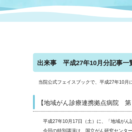
まちづくり
スポーツ
保健・衛生
職員
地域
施設
指定
行政
福祉に関するその他の情報
地域
いわき市女性活躍推進ポータ
いわき市へのアクセス
公売
いわ
市の
雇用
ルサイト
出来事 平成27年10月分記事一
市議会
審議
電子サービス
オー
当院公式フェイスブックで、平成27年10
監査委員
農業
【
地域がん診療連携拠点病院 第
平成27年10月17日（土）に、「地域が
ご意見・ご質問
水道
今回の特別講演は、国立がん研究センター