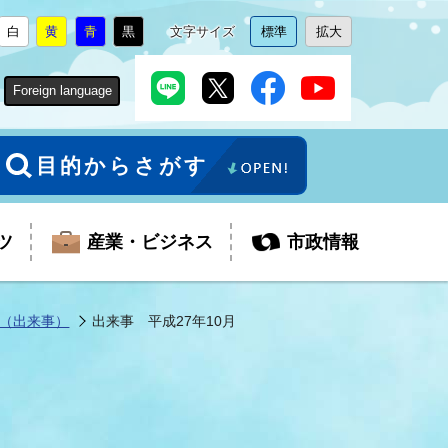
白
黄
青
黒
文字サイズ
標準
拡大
背
に
背
に
背
に
背
に
文
に
文
に
景
変
景
変
景
変
景
変
字
変
字
変
色
更
色
更
色
更
色
更
サ
更
サ
更
Foreign language
を
を
を
を
イ
イ
ズ
ズ
を
を
目的からさがす
ツ
産業・ビジネス
市政情報
（出来事）
出来事 平成27年10月
税金
教育委員会
障がい者福祉
観光スポット
支払・請求
ふるさと寄附金
ごみ・環境
生活保護
芸術
企業支援・起業支援
財政