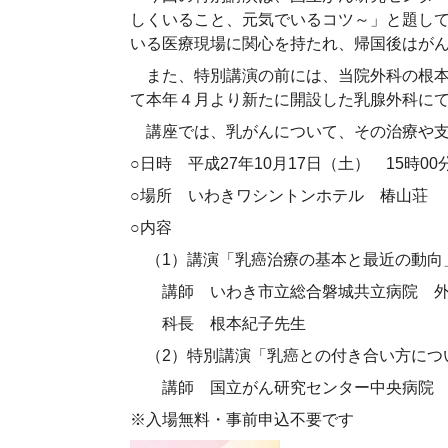
しくいること、元気でいるコツ～」と題し
いる医療現場に関心を持たれ、帰国後はが
また、特別講演の前には、当院外科の根本
て本年４月より新たに開設した乳腺外科に
講座では、乳がんについて、その治療や支
○日時 平成27年10月17日（土） 15時0
○場所 いわきワシントンホテル 椿山荘
○内容
（1）講演「乳癌治療の基本と最近の動向
講師 いわき市立総合磐城共立病院 
科長 根本紀子先生
（2）特別講演「乳癌との付き合い方につ
講師 国立がん研究センター中央病院 
※入場無料・事前申込不要です