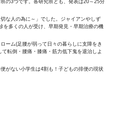
サ班の
3
つです。各研究班とも、発表は
20
～
25
分
切な人の為に～」でした。ジャイアンやしず
診を多くの人が受け、早期発見・早期治療の機
ドローム
(
足腰が弱って日々の暮らしに支障をき
して転倒・腰痛・膝痛・筋力低下鬼を退治しよ
便がない小学生は
4
割も！子どもの排便の現状