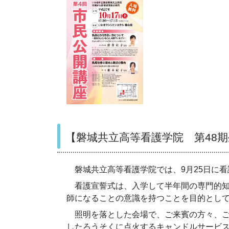
【磐城共立高等看護学院 第
48
期
磐城共立高等看護学院では、
9
月
25
日に看
看護宣誓式は、入学して半年間の専門的知
師になることの意識を持つことを目的とし
照明を落とした会場で、ご来賓の方々、ご
したろうそくに点火するキャンドルサービ