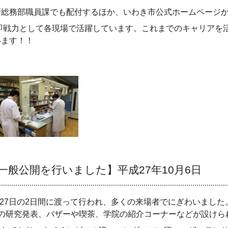
所総務部職員課でも配付するほか、いわき市公式ホームページ
即戦力として各現場で活躍しています。これまでのキャリアを
います！！
般公開を行いました】平成27年10月6日
27
日の
2
日間に渡って行われ、多くの来場者でにぎわいました
の研究発表、バザーや喫茶、学院の紹介コーナーなどが設けら