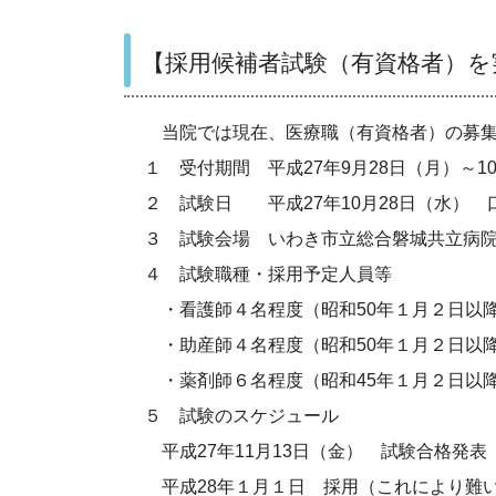
【採用候補者試験（有資格者）を実
当院では現在、医療職（有資格者）の募集
１ 受付期間 平成
27
年
9
月
28
日（月）～
1
２ 試験日 平成
27
年
10
月
28
日（水） 
３ 試験会場 いわき市立総合磐城共立病
４ 試験職種・採用予定人員等
・看護師４名程度（昭和
50
年１月２日以
・助産師４名程度（昭和
50
年１月２日以
・薬剤師６名程度（昭和
45
年１月２日以
５ 試験のスケジュール
平成
27
年
11
月
13
日（金） 試験合格発表
平成
28
年１月１日 採用（これにより難