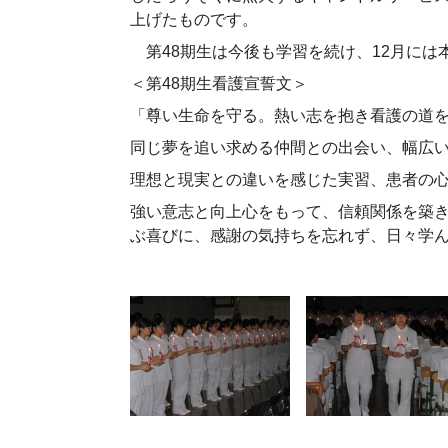
上げたものです。
第
48
期生は今後も学習を続け、
12
月には
＜第
48
期生看護宣誓文＞
「尊い生命を守る。熱い志を抱き看護の道
同じ夢を追い求める仲間との出会い、幅広
理想と現実との違いを感じた実習、患者の
強い意志と向上心をもって、信頼関係を築き
ぶ喜びに、感謝の気持ちを忘れず、日々学