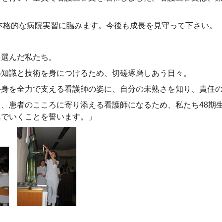
本格的な病院実習に臨みます。今後も成長を見守って下さい。
を選んだ私たち。
い知識と技術を身につけるため、切磋琢磨しあう日々。
心身を全力で支える看護師の姿に、自分の未熟さを知り、責任
、患者のこころに寄り添える看護師になるため、私たち48期
んでいくことを誓います。」