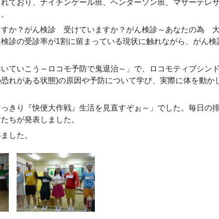
られており、ナイチンゲール班、ヘンダーソン班、マザーテレ
た。
すか？がん検診 受けていますか？がん検診～あなたの為 大
ん検診の受診率が
1
割に留まっている現状に触れながら、がん検
いていこう～ロコモ予防で鬼退治～」で、ロコモティブシン
の恐れがある状態
)
の原因や予防について学び、実際に体を動か
っきり『快便大作戦』生活を見直すぞぉ～」でした。毎日の排
君たちが発表しました。
いました。