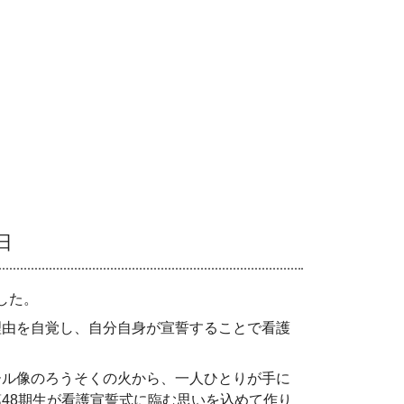
日
した。
由を自覚し、自分自身が宣誓することで看護
ル像のろうそくの火から、一人ひとりが手に
第
48
期生が看護宣誓式に臨む思いを込めて作り