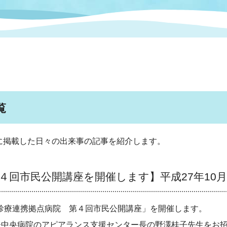
情報
関連情報
管理者
計画
移住・定住
新型コロナウイルス感染
教育旅行
除染事業
行政改革
福祉
設ページ
き市立美術館
制度
監査
・労働
産業
覧
会など
いわき市広告事業
プンデータ・活用事例
月に掲載した日々の出来事の記事を紹介します。
市民意見募集(パブリック
委員会
メント)
４回市民公開講座を開催します
】平成27年10月
ん診療連携拠点病院 第４回市民公開講座」を開催します。
局
施設案内
中央病院のアピアランス支援センター長の野澤桂子先生をお招