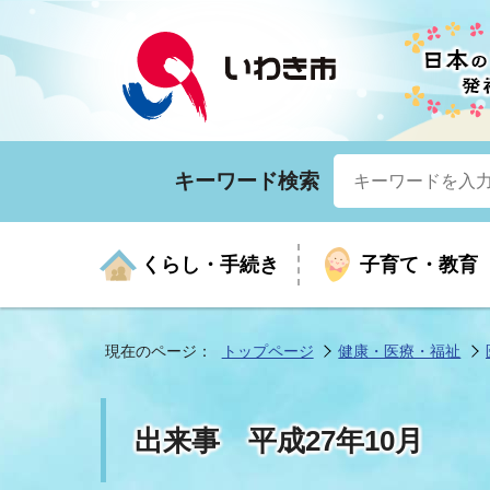
キーワード検索
くらし・手続き
子育て・教育
現在のページ：
トップページ
健康・医療・福祉
くらしの手続きガイド
生涯学習
医療
お知らせ
入札・契約
市の紹介
いざ
子育
健康
年間
産業
市長
出来事 平成27年10月
年金・保険
高齢者福祉・介護
目的から探す
企業立地
市の統計
マイ
地域
モデ
福祉
広報