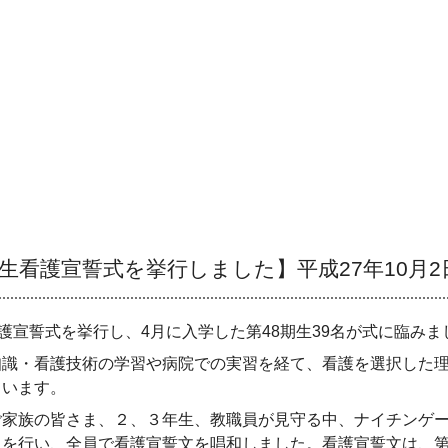
生看護宣誓式を挙行しました】平成27年10月2
護宣誓式を挙行し、
4
月に入学した第
48
期生
39
名が式に臨みま
識・看護技術の学習や病院での実習を経て、看護を選択した理
ています。
家族の皆さま、２、３年生、教職員が見守る中、ナイチンゲー
スを行い、全員で看護宣誓文を唱和しました。看護宣誓文は、