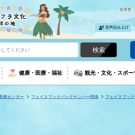
背景色
音声読み上げ
健康・医療・福祉
観光・文化・スポー
医療センター
フェイスブックバックナンバー関係
フェイスブック
という時に
て
イベントの案内
振興
室
届出・証明
教育
児童福祉
外国人観光客向けページ
廃棄物
フラシティいわき
ナンバー
包括ケア(介護予防等)
ルコース
・介護
住まい・生活・相談
福祉事業者向け情報
歴史・文化
都市計画・開発・建築
広聴