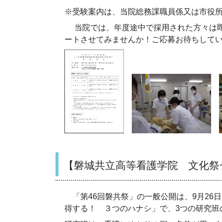
※受験案内は、当院総務課職員係又は市役
当院では、年度途中で採用された方々は
ートさせてみませんか！ご応募お待ちして
【磐城共立高等看護学院 文化祭一
「第
46
回磐共祭」の一般公開は、
9
月
26
日
得する！ ３つのハナシ」で、
3
つの研究班