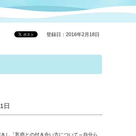
症特
人権・男女共同参画
国際・国内交流
環境法令等に基づく届出
公有財産
医療センター
登録日：2016年2月18日
情報公開・個人情報保護
選挙
選挙管理委員会
コ
市制施行周年関連情報
1日
組織一覧
きし「乳癌との付き合い方について～自分ら