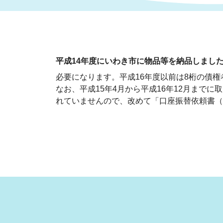
まちづくり
スポーツ
保健・衛生
職員
地域
施設
指定
行政
福祉に関するその他の情報
地域
平成14年度にいわき市に物品等を納品しまし
いわき市女性活躍推進ポータ
いわき市へのアクセス
公売
いわ
市の
必要になります。平成16年度以前は8桁の債権
雇用
ルサイト
なお、平成15年4月から平成16年12月ま
れていませんので、改めて「口座振替依頼書（
市議会
審議
電子サービス
オー
監査委員
農業
ご意見・ご質問
水道