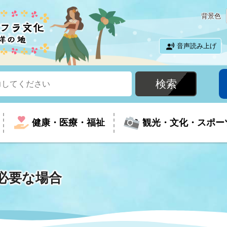
背景色
音声読み上げ
健康・医療・福祉
観光・文化・スポー
必要な場合
という時に
て
イベントの案内
振興
室
届出・証明
教育
児童福祉
外国人観光客向けページ
廃棄物
フラシティいわき
ナンバー
包括ケア(介護予防等)
ルコース
・介護
住まい・生活・相談
福祉事業者向け情報
歴史・文化
都市計画・開発・建築
広聴