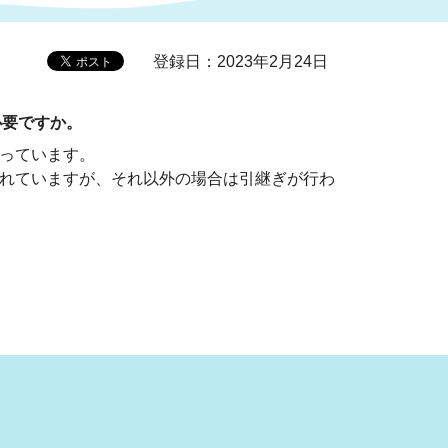
登録日：2023年2月24日
症特
人権・男女共同参画
国際・国内交流
環境法令等に基づく届出
公有財産
医療センター
必要ですか。
情報公開・個人情報保護
なっています。
選挙
われていますが、それ以外の場合は引継ぎが行わ
選挙管理委員会
コ
市制施行周年関連情報
組織一覧