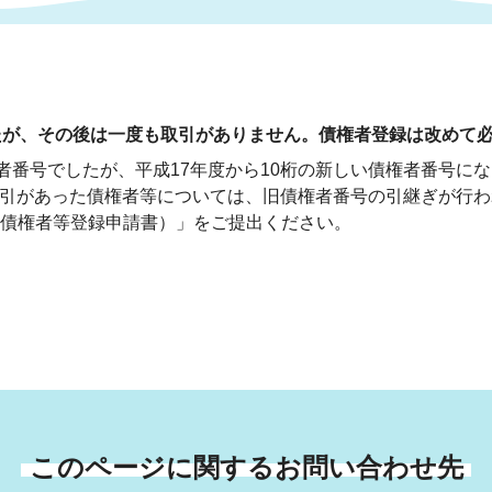
情報
関連情報
管理者
計画
移住・定住
新型コロナウイルス感染
教育旅行
除染事業
行政改革
福祉
設ページ
たが、その後は一度も取引がありません。債権者登録は改めて
き市立美術館
制度
監査
者番号でしたが、平成17年度から10桁の新しい債権者番号に
・労働
産業
でに取引があった債権者等については、旧債権者番号の引継ぎが行
債権者等登録申請書）」をご提出ください。
会など
いわき市広告事業
プンデータ・活用事例
市民意見募集(パブリック
委員会
メント)
局
施設案内
このページに関するお問い合わせ先