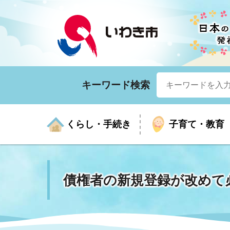
キーワード検索
くらし・手続き
子育て・教育
債権者の新規登録が改めて
くらしの手続きガイド
生涯学習
医療
お知らせ
入札・契約
市の紹介
いざ
子育
健康
年間
産業
市長
年金・保険
高齢者福祉・介護
目的から探す
企業立地
市の統計
マイ
地域
モデ
福祉
広報