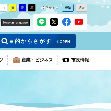
白
黄
青
黒
文字サイズ
標準
拡大
背
に
背
に
背
に
背
に
文
に
文
に
景
変
景
変
景
変
景
変
字
変
字
変
色
更
色
更
色
更
色
更
サ
更
サ
更
Foreign language
を
を
を
を
イ
イ
ズ
ズ
を
を
目的からさがす
ツ
産業・ビジネス
市政情報
税金
教育委員会
障がい者福祉
観光スポット
支払・請求
ふるさと寄附金
ごみ・環境
生活保護
芸術
企業支援・起業支援
財政