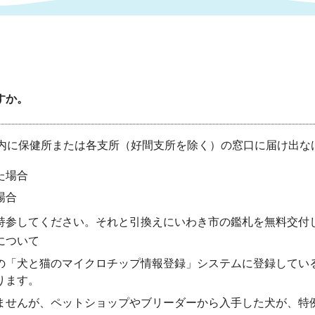
情報
関連情報
管理者
計画
移住・定住
新型コロナウイルス感染
教育旅行
除染事業
行政改革
福祉
設ページ
すか。
き市立美術館
制度
監査
・労働
産業
以内に保健所または各支所（好間支所を除く）の窓口に届け出な
会など
いわき市広告事業
た場合
プンデータ・活用事例
場合
市民意見募集(パブリック
してください。それと引換えにいわき市の鑑札を無料交付
委員会
メント)
について
犬と猫のマイクロチップ情報登録」システムに登録している
ります。
局
施設案内
んが、ペットショップやブリーダーから入手した犬が、特例