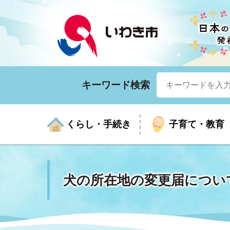
キーワード検索
くらし・手続き
子育て・教育
犬の所在地の変更届につい
くらしの手続きガイド
生涯学習
医療
お知らせ
入札・契約
市の紹介
いざ
子育
健康
年間
産業
市長
年金・保険
高齢者福祉・介護
目的から探す
企業立地
市の統計
マイ
地域
モデ
福祉
広報