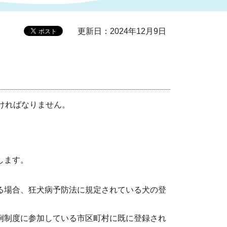
更新日：2024年12月9日
症特
人権・男女共同参画
国際・国内交流
環境法令等に基づく届出
公有財産
医療センター
情報公開・個人情報保護
選挙
ければなりません。
選挙管理委員会
コ
します。
市制施行周年関連情報
場合、狂犬病予防法に規定されている犬の登
組織一覧
制度に参加している市区町村に既に登録され