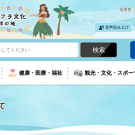
背景色
音声読み上げ
健康・医療・福祉
観光・文化・スポー
て
という時に
て
イベントの案内
振興
室
届出・証明
教育
児童福祉
外国人観光客向けページ
廃棄物
フラシティいわき
ナンバー
包括ケア(介護予防等)
ルコース
・介護
住まい・生活・相談
福祉事業者向け情報
歴史・文化
都市計画・開発・建築
広聴