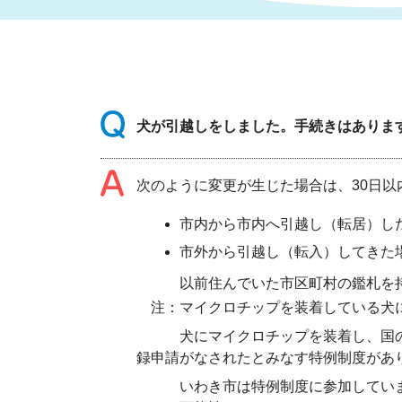
まちづくり
スポーツ
保健・衛生
職員
地域
施設
指定
行政
福祉に関するその他の情報
地域
犬が引越しをしました。手続きはありま
いわき市女性活躍推進ポータ
いわき市へのアクセス
公売
いわ
市の
雇用
ルサイト
次のように変更が生じた場合は、30日
市議会
審議
市内から市内へ引越し（転居）し
電子サービス
オー
市外から引越し（転入）してきた
以前住んでいた市区町村の鑑札を持参
監査委員
農業
注：マイクロチップを装着している犬
犬にマイクロチップを装着し、国の「
録申請がなされたとみなす特例制度があ
ご意見・ご質問
水道
いわき市は特例制度に参加していませ