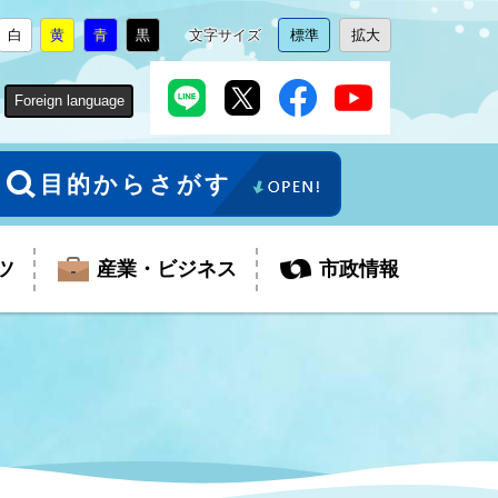
白
黄
青
黒
文字サイズ
標準
拡大
背
に
背
に
背
に
背
に
文
に
文
に
景
変
景
変
景
変
景
変
字
変
字
変
色
更
色
更
色
更
色
更
サ
更
サ
更
Foreign language
を
を
を
を
イ
イ
ズ
ズ
を
を
目的からさがす
ツ
産業・ビジネス
市政情報
税金
教育委員会
障がい者福祉
観光スポット
支払・請求
ふるさと寄附金
ごみ・環境
生活保護
芸術
企業支援・起業支援
財政