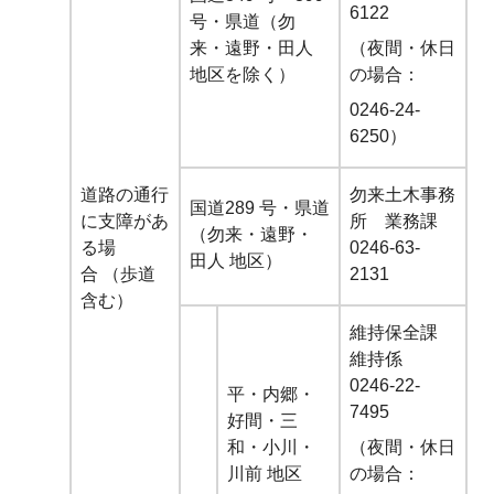
6122
号・
県道（勿
来・遠野・田人
（夜間・休日
地区を除く）
の場合：
0246-24-
6250）
道路の通行
勿来土木事務
国道
289
号・
県道
に
支障があ
所 業務課
（勿来・遠野・
る場
0246-63-
田人 地区）
合
（歩道
2131
含む）
維持保全課
維持係
0246-22-
平・内郷・
7495
好間・三
和・
小川・
（夜間・休日
川前 地区
の場合：