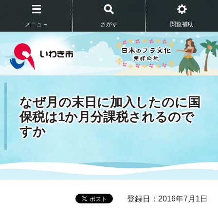
メニュ－
さがす
閲覧補助
なぜ月の末日に加入したのに国
保税は1か月分課税されるので
すか
登録日：2016年7月1日