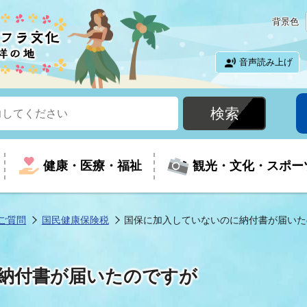
背景色
音声読み上げ
健康・医療・福祉
観光・文化・スポー
ご質問
国民健康保険税
国保に加入していないのに納付書が届いた
という時に
て
イベントの案内
振興
室
届出・証明
教育
児童福祉
外国人観光客向けページ
廃棄物
フラシティいわき
納付書が届いたのですが
ナンバー
包括ケア(介護予防等)
ルコース
・介護
住まい・生活・相談
福祉事業者向け情報
歴史・文化
都市計画・開発・建築
広聴