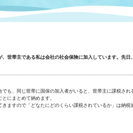
情報
関連情報
管理者
計画
移住・定住
新型コロナウイルス感染
教育旅行
除染事業
行政改革
福祉
設ページ
き市立美術館
制度
監査
・労働
産業
が、世帯主である私は会社の社会保険に加入しています。先日
会など
いわき市広告事業
プンデータ・活用事例
。
合でも、同じ世帯に国保の加入者がいると、世帯主に課税され
市民意見募集(パブリック
委員会
ごとにまとめて納めます。
メント)
てきますので「どなたにどのくらい課税されているか」は納税
局
施設案内