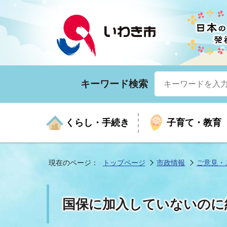
キーワード検索
くらし・手続き
子育て・教育
現在のページ：
トップページ
市政情報
ご意見・
くらしの手続きガイド
生涯学習
医療
お知らせ
入札・契約
市の紹介
いざ
子育
健康
年間
産業
市長
国保に加入していないのに
年金・保険
高齢者福祉・介護
目的から探す
企業立地
市の統計
マイ
地域
モデ
福祉
広報