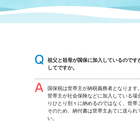
まちづくり
スポーツ
保健・衛生
職員
地域
施設
指定
行政
福祉に関するその他の情報
地域
いわき市女性活躍推進ポータ
いわき市へのアクセス
公売
いわ
市の
雇用
ルサイト
祖父と祖母が国保に加入しているのです
してですか。
市議会
審議
電子サービス
オー
国保税は世帯主が納税義務者となります
世帯主が社会保険などに加入している場
監査委員
農業
りひとり別々に納めるのではなく、世帯
そのため、納付書は世帯主あてに送られ
い。
ご意見・ご質問
水道