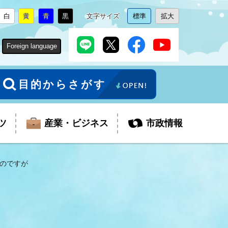
白
黄
青
黒
文字サイズ
標準
拡大
背
に
背
に
背
に
背
に
文
に
文
に
景
変
景
変
景
変
景
変
字
変
字
変
色
更
色
更
色
更
色
更
サ
更
サ
更
Foreign language
を
を
を
を
イ
イ
ズ
ズ
を
を
目的からさがす
ツ
産業・ビジネス
市政情報
のですが
税金
教育委員会
障がい者福祉
観光スポット
支払・請求
ふるさと寄附金
ごみ・環境
生活保護
芸術
企業支援・起業支援
財政