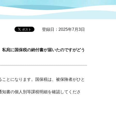
症特
人権・男女共同参画
国際・国内交流
環境法令等に基づく届出
公有財産
医療センター
登録日：2025年7月3日
情報公開・個人情報保護
選挙
、私宛に国保税の納付書が届いたのですがどう
選挙管理委員会
ることになります。国保税は、被保険者がひと
コ
市制施行周年関連情報
通知書の個人別等課税明細を確認してくださ
組織一覧