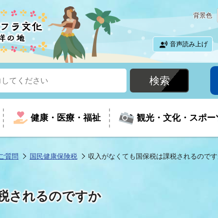
背景色
音声読み上げ
健康・医療・福祉
観光・文化・スポー
ご質問
国民健康保険税
収入がなくても国保税は課税されるのです
という時に
て
イベントの案内
振興
室
届出・証明
教育
児童福祉
外国人観光客向けページ
廃棄物
フラシティいわき
税されるのですか
ナンバー
包括ケア(介護予防等)
ルコース
・介護
住まい・生活・相談
福祉事業者向け情報
歴史・文化
都市計画・開発・建築
広聴