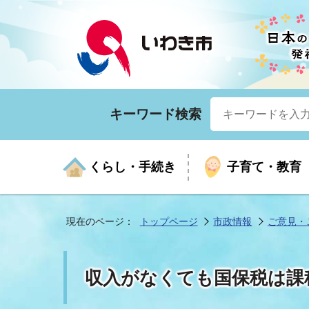
キーワード検索
くらし・手続き
子育て・教育
現在のページ：
トップページ
市政情報
ご意見・
くらしの手続きガイド
生涯学習
医療
お知らせ
入札・契約
市の紹介
いざ
子育
健康
年間
産業
市長
収入がなくても国保税は課
年金・保険
高齢者福祉・介護
目的から探す
企業立地
市の統計
マイ
地域
モデ
福祉
広報