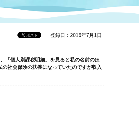
症特
人権・男女共同参画
国際・国内交流
環境法令等に基づく届出
公有財産
医療センター
登録日：2016年7月1日
情報公開・個人情報保護
選挙
が、「個人別課税明細」を見ると私の名前のほ
私の社会保険の扶養になっていたのですが収入
選挙管理委員会
コ
市制施行周年関連情報
組織一覧