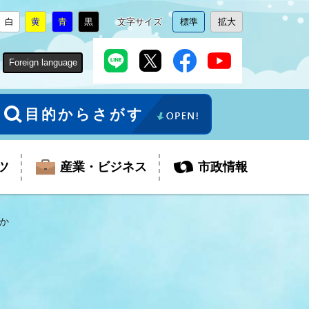
白
黄
青
黒
文字サイズ
標準
拡大
背
に
背
に
背
に
背
に
文
に
文
に
景
変
景
変
景
変
景
変
字
変
字
変
色
更
色
更
色
更
色
更
サ
更
サ
更
Foreign language
を
を
を
を
イ
イ
ズ
ズ
を
を
目的からさがす
ツ
産業・ビジネス
市政情報
か
税金
教育委員会
障がい者福祉
観光スポット
支払・請求
ふるさと寄附金
ごみ・環境
生活保護
芸術
企業支援・起業支援
財政