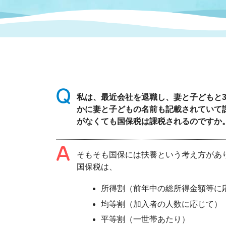
まちづくり
スポーツ
保健・衛生
職員
地域
施設
指定
行政
福祉に関するその他の情報
地域
いわき市女性活躍推進ポータ
いわき市へのアクセス
公売
いわ
市の
雇用
ルサイト
私は、最近会社を退職し、妻と子どもと
かに妻と子どもの名前も記載されていて
市議会
審議
がなくても国保税は課税されるのですか
電子サービス
オー
そもそも国保には扶養という考え方があ
監査委員
農業
国保税は、
所得割（前年中の総所得金額等に
均等割（加入者の人数に応じて）
ご意見・ご質問
水道
平等割（一世帯あたり）