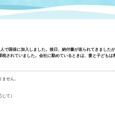
情報
関連情報
管理者
計画
移住・定住
新型コロナウイルス感染
教育旅行
除染事業
行政改革
福祉
設ページ
き市立美術館
制度
監査
・労働
産業
3人で国保に加入しました。後日、納付書が送られてきました
課税されていました。会社に勤めているときは、妻と子どもは
会など
いわき市広告事業
。
プンデータ・活用事例
りません。
市民意見募集(パブリック
委員会
メント)
応じて）
局
施設案内