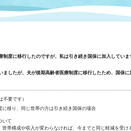
情報
関連情報
管理者
計画
移住・定住
新型コロナウイルス感染
教育旅行
除染事業
行政改革
福祉
設ページ
き市立美術館
制度
監査
・労働
産業
者医療制度に移行したのですが、私は引き続き国保に加入してい
会など
いわき市広告事業
っていましたが、夫が後期高齢者医療制度に移行したため、国保
プンデータ・活用事例
市民意見募集(パブリック
委員会
メント)
請は不要です）
度に移り、同じ世帯の方は引き続き国保の場合
ついて
局
施設案内
、世帯構成や収入が変わらなければ、今までと同じ軽減を受け