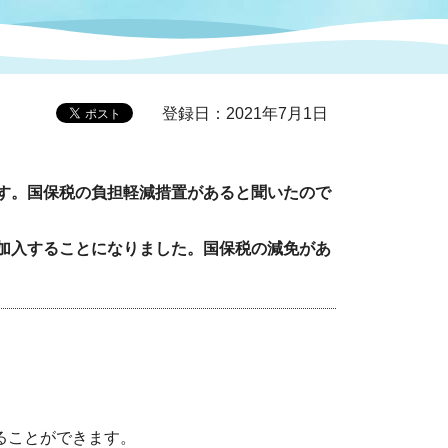
症特
人権・男女共同参画
国際・国内交流
環境法令等に基づく届出
公有財産
医療センター
登録日：2021年7月1日
情報公開・個人情報保護
選挙
ます。国保税の負担軽減措置があると聞いたので
選挙管理委員会
に加入することになりました。国保税の減免があ
コ
市制施行周年関連情報
組織一覧
ることができます。