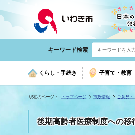
キーワード検索
くらし・手続き
子育て・教育
現在のページ：
トップページ
市政情報
ご意見・
くらしの手続きガイド
生涯学習
医療
お知らせ
入札・契約
市の紹介
いざ
子育
健康
年間
産業
市長
後期高齢者医療制度への移
年金・保険
高齢者福祉・介護
目的から探す
企業立地
市の統計
マイ
地域
モデ
福祉
広報