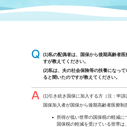
まちづくり
スポーツ
保健・衛生
職員
地域
施設
指定
行政
福祉に関するその他の情報
地域
いわき市女性活躍推進ポータ
いわき市へのアクセス
公売
いわ
市の
雇用
ルサイト
(1)私の配偶者は、国保から後期高齢
すが教えてください。
市議会
審議
(2)私は、夫の社会保険等の扶養にな
電子サービス
オー
ると聞いたのですが教えてください。
監査委員
農業
(1)引き続き国保に加入する方（注：申
国保加入者が国保から後期高齢者医療制
所得が低い世帯の国保税の軽減に
ご意見・ご質問
水道
国保税の軽減を受けている世帯は