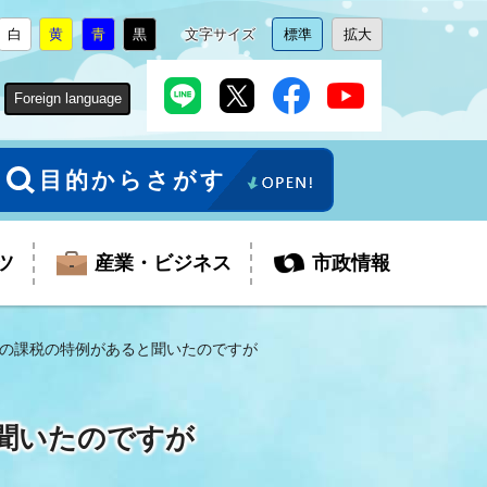
白
黄
青
黒
文字サイズ
標準
拡大
背
に
背
に
背
に
背
に
文
に
文
に
景
変
景
変
景
変
景
変
字
変
字
変
色
更
色
更
色
更
色
更
サ
更
サ
更
Foreign language
を
を
を
を
イ
イ
ズ
ズ
を
を
目的からさがす
ツ
産業・ビジネス
市政情報
の課税の特例があると聞いたのですが
税金
教育委員会
障がい者福祉
観光スポット
支払・請求
ふるさと寄附金
聞いたのですが
ごみ・環境
生活保護
芸術
企業支援・起業支援
財政