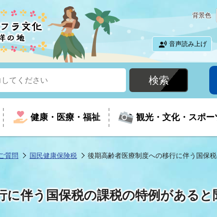
背景色
音声読み上げ
健康・医療・福祉
観光・文化・スポー
ご質問
国民健康保険税
後期高齢者医療制度への移行に伴う国保税
という時に
て
イベントの案内
振興
室
届出・証明
教育
児童福祉
外国人観光客向けページ
廃棄物
フラシティいわき
行に伴う国保税の課税の特例があると
ナンバー
包括ケア(介護予防等)
ルコース
・介護
住まい・生活・相談
福祉事業者向け情報
歴史・文化
都市計画・開発・建築
広聴