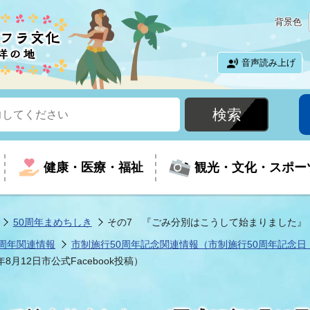
背景色
音声読み上げ
健康・医療・福祉
観光・文化・スポー
50周年まめちしき
その7 『ごみ分別はこうして始まりました』（平成
周年関連情報
市制施行50周年記念関連情報（市制施行50周年記念日：
という時に
て
イベントの案内
振興
室
届出・証明
教育
児童福祉
外国人観光客向けページ
廃棄物
フラシティいわき
月12日市公式Facebook投稿）
ナンバー
包括ケア(介護予防等)
ルコース
・介護
住まい・生活・相談
福祉事業者向け情報
歴史・文化
都市計画・開発・建築
広聴