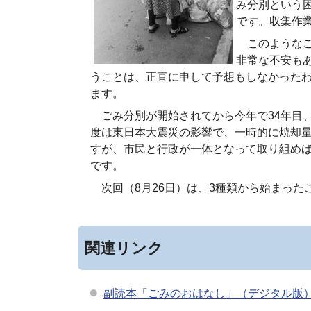
み分別という
です。収集作
このようなご
非常な不安も
うことは、正直に申して予想もしなかった
ます。
ごみ分別が開始されてから今年で34年目、
度は東日本大震災の影響で、一時的に焼却
すが、市民と行政が一体となって取り組めば
です。
次回（8月26日）は、3種類から始まった
関連リンク
副読本「ごみのおはなし」（デジタル版