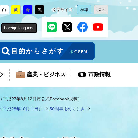
白
黄
青
黒
文字サイズ
標準
拡大
背
に
背
に
背
に
背
に
文
に
文
に
景
変
景
変
景
変
景
変
字
変
字
変
色
更
色
更
色
更
色
更
サ
更
サ
更
Foreign language
を
を
を
を
イ
イ
ズ
ズ
を
を
目的からさがす
ツ
産業・ビジネス
市政情報
27年8月12日市公式Facebook投稿）
平成28年10月１日）
50周年まめちしき
税金
教育委員会
障がい者福祉
観光スポット
支払・請求
ふるさと寄附金
ごみ・環境
生活保護
芸術
企業支援・起業支援
財政