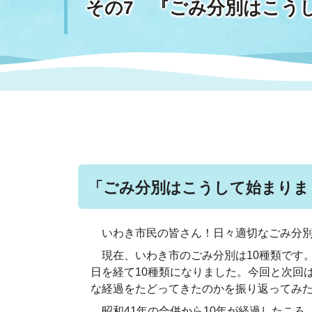
その7 『ごみ分別はこうして
まちづくり
スポーツ
保健・衛生
職員
地域
施設
指定
行政
福祉に関するその他の情報
地域
いわき市女性活躍推進ポータ
いわき市へのアクセス
公売
いわ
市の
雇用
ルサイト
市議会
審議
電子サービス
オー
「ごみ分別はこうして始まりま
監査委員
農業
いわき市民の皆さん！日々適切なごみ分別
現在、いわき市のごみ分別は10種類です。
日を経て10種類になりました。今回と次回
な経過をたどってきたのかを振り返ってみ
ご意見・ご質問
水道
昭和41年の合併から10年が経過したころ