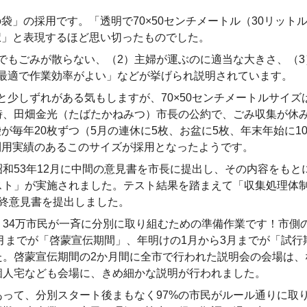
」の採用です。「透明で70×50センチメートル（30リット
択」と表現するほど思い切ったものでした。
もごみが散らない、（2）主婦が運ぶのに適当な大きさ、（3
最適で作業効率がよい」などが挙げられ説明されています。
少しずれがある気もしますが、70×50センチメートルサイズ
時、田畑金光（たばたかねみつ）市長の公約で、ごみ収集が休
が毎年20枚ずつ（5月の連休に5枚、お盆に5枚、年末年始に1
利用実績のあるこのサイズが採用となったようです。
53年12月に中間の意見書を市長に提出し、その内容をもとに
スト」が実施されました。テスト結果を踏まえて「収集処理体制
最終意見書を提出しました。
34万市民が一斉に分別に取り組むための準備作業です！市側の
2月までが「啓蒙宣伝期間」、年明けの1月から3月までが「試行
た。啓蒙宣伝期間の2か月間に全市で行われた説明会の会場は、
個人宅なども会場に、きめ細かな説明が行われました。
って、分別スタート後まもなく97%の市民がルール通りに取