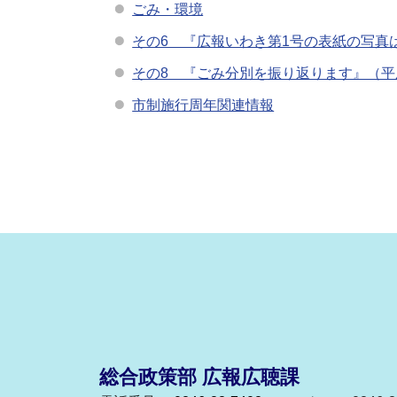
ごみ・環境
その6 『広報いわき第1号の表紙の写真は…』
その8 『ごみ分別を振り返ります』（平成2
市制施行周年関連情報
総合政策部 広報広聴課