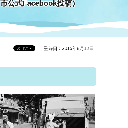
公式Facebook投稿）
症特
人権・男女共同参画
国際・国内交流
環境法令等に基づく届出
公有財産
医療センター
情報公開・個人情報保護
選挙
登録日：2015年8月12日
選挙管理委員会
コ
市制施行周年関連情報
組織一覧