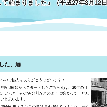
始まりました』（平成27年8月12日市
情報
関連情報
管理者
計画
移住・定住
新型コロナウイルス感染
教育旅行
除染事業
行政改革
福祉
設ページ
き市立美術館
制度
監査
・労働
産業
会など
いわき市広告事業
プンデータ・活用事例
した」編
市民意見募集(パブリック
委員会
へのご協力をありがとうございます！
メント)
初め3種類からスタートしたごみ分別は、30年の月
は、いわき市のごみ分別がどのように始まって、どん
たいと思います。
局
施設案内
、市が処理するごみの量は増え続けていました。分別