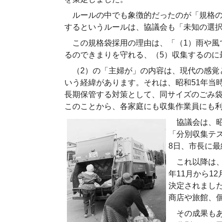
ルールの中でも象徴的だったのが「規格の袋
するというルールは、協議会も「未知の選
この規格袋採用の理由は、「（1）雨や風で
るのできまりを守れる、（5）収集するのに
（2）の「主婦が」の内容は、現代の感覚と
いう経緯があります。それは、昭和51年当
長期保管する対策として、同サイズのごみ袋
このことから、各家庭にも収集作業員にも
協議会は、昭和
「分別収集テ
8日、市長に
これ以降は、
年11月から1
決定されまし
商店や旅館、
その成果もあ