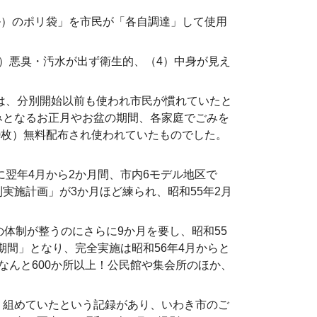
ル）のポリ袋」を市民が「各自調達」して使用
）悪臭・汚水が出ず衛生的、（4）中身が見え
は、分別開始以前も使われ市民が慣れていたと
みとなるお正月やお盆の期間、各家庭でごみを
0枚）無料配布され使われていたものでした。
翌年4月から2か月間、市内6モデル地区で
実施計画」が3か月ほど練られ、昭和55年2月
体制が整うのにさらに9か月を要し、昭和55
期間」となり、完全実施は昭和56年4月からと
なんと600か所以上！公民館や集会所のほか、
り組めていたという記録があり、いわき市のご