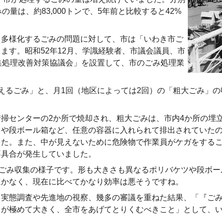
量は、約83,000トンで、5年前と比較すると42%
多様化するごみの問題に対して、市は「いわき市ご
ます。昭和52年12月、学識経験者、市議会議員、市
集処理改善対策協議会」を設置して、市のごみ処理業
えるごみ」と、月1回（地区によっては2回）の「粗大ごみ」の
センターの2か所で焼却され、粗大ごみは、市内4か所の埋立処
ツや段ボール箱など、任意の容器に入れられて排出されていた
した。また、中が見えないために危険物で作業員がケガをする
不具合が発生していました。
たごみ収集の様子です。形も大きさも異なるポリバケツや段ボー
ほかなく、現在に比べてかなり効率は悪そうですね。
実態調査や先進地の視察、幾多の審議を重ねた結果、「『ごみ
ろが極めて大きく、全市をあげてとりくむべきこと」として、