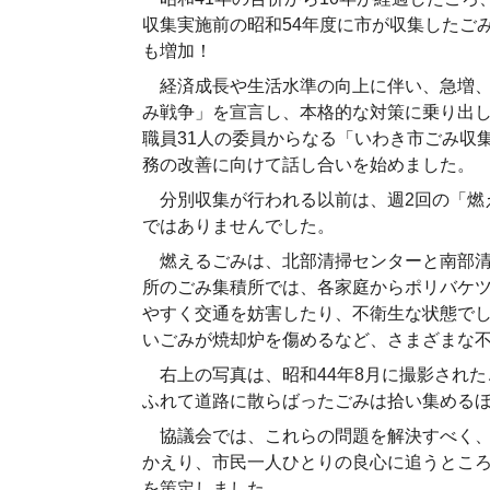
収集実施前の昭和54年度に市が収集したごみの
も増加！
経済成長や生活水準の向上に伴い、急増、
み戦争」を宣言し、本格的な対策に乗り出し
職員31人の委員からなる「いわき市ごみ収
務の改善に向けて話し合いを始めました。
分別収集が行われる以前は、週2回の「燃
ではありませんでした。
燃えるごみは、北部清掃センターと南部清掃
所のごみ集積所では、各家庭からポリバケ
やすく交通を妨害したり、不衛生な状態で
いごみが焼却炉を傷めるなど、さまざまな
右上の写真は、昭和44年8月に撮影され
ふれて道路に散らばったごみは拾い集める
協議会では、これらの問題を解決すべく、
かえり、市民一人ひとりの良心に追うとこ
を策定しました。