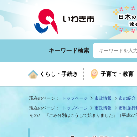
キーワード検索
くらし・手続き
子育て・教育
現在のページ：
トップページ
市政情報
市の紹介
現在のページ：
トップページ
市政情報
市制施行
くらしの手続きガイド
生涯学習
医療
お知らせ
入札・契約
市の紹介
いざ
子育
健康
年間
産業
市長
その7 『ごみ分別はこうして始まりました』（平成27年8
年金・保険
高齢者福祉・介護
目的から探す
企業立地
市の統計
マイ
地域
モデ
福祉
広報