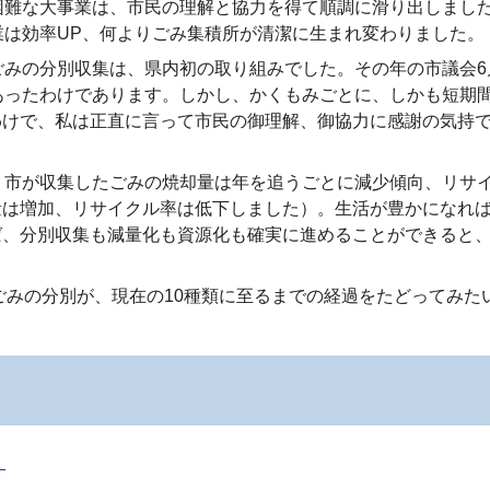
困難な大事業は、市民の理解と協力を得て順調に滑り出しました
業は効率UP、何よりごみ集積所が清潔に生まれ変わりました。
みの分別収集は、県内初の取り組みでした。その年の市議会6
あったわけであります。しかし、かくもみごとに、しかも短期
わけで、私は正直に言って市民の御理解、御協力に感謝の気持
市が収集したごみの焼却量は年を追うごとに減少傾向、リサイク
量は増加、リサイクル率は低下しました）。生活が豊かになれ
、分別収集も減量化も資源化も確実に進めることができると、
ごみの分別が、現在の10種類に至るまでの経過をたどってみた
）