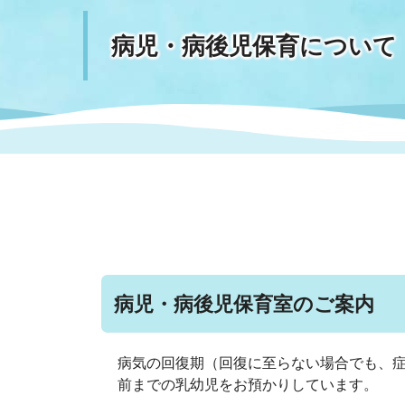
病児・病後児保育について
まちづくり
スポーツ
保健・衛生
職員
地域
施設
指定
行政
福祉に関するその他の情報
地域
いわき市女性活躍推進ポータ
いわき市へのアクセス
公売
いわ
市の
雇用
ルサイト
市議会
審議
電子サービス
オー
監査委員
農業
病児・病後児保育室のご案内
病気の回復期（回復に至らない場合でも、
ご意見・ご質問
水道
前までの乳幼児をお預かりしています。