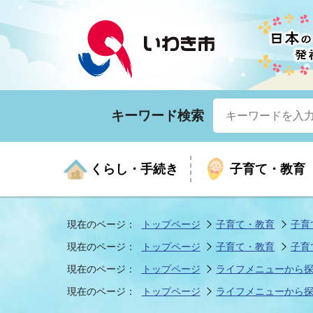
キーワード検索
くらし・手続き
子育て・教育
現在のページ：
トップページ
子育て・教育
子育
現在のページ：
トップページ
子育て・教育
子育
くらしの手続きガイド
生涯学習
医療
お知らせ
入札・契約
市の紹介
いざ
子育
健康
年間
産業
市長
現在のページ：
トップページ
ライフメニューから
現在のページ：
トップページ
ライフメニューから
年金・保険
高齢者福祉・介護
目的から探す
企業立地
市の統計
マイ
地域
モデ
福祉
広報