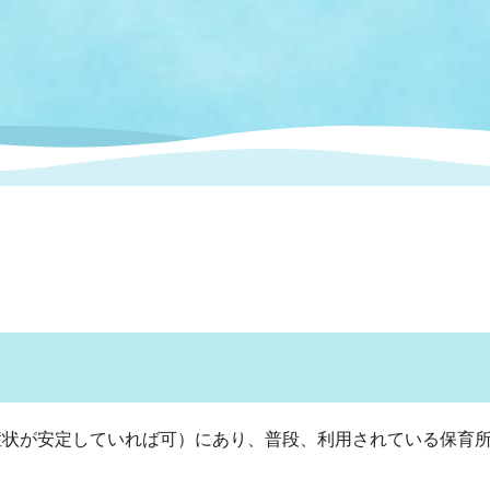
情報
関連情報
管理者
計画
移住・定住
新型コロナウイルス感染
教育旅行
除染事業
行政改革
福祉
設ページ
き市立美術館
制度
監査
・労働
産業
会など
いわき市広告事業
プンデータ・活用事例
市民意見募集(パブリック
委員会
メント)
症状が安定していれば可）にあり、普段、利用されている保育
局
施設案内