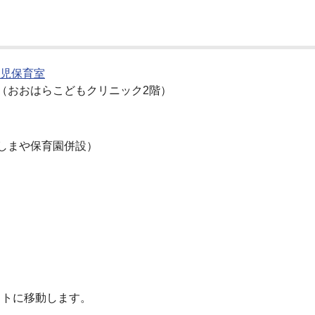
児保育室
1（おおはらこどもクリニック2階）
ゆしまや保育園併設）
）
イトに移動します。