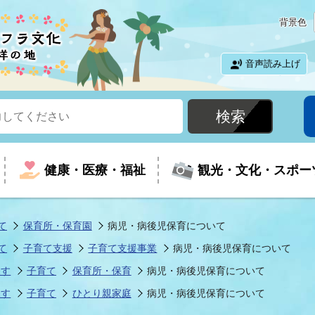
背景色
音声読み上げ
健康・医療・福祉
観光・文化・スポー
て
保育所・保育園
病児・病後児保育について
て
子育て支援
子育て支援事業
病児・病後児保育について
という時に
て
イベントの案内
振興
室
届出・証明
教育
児童福祉
外国人観光客向けページ
廃棄物
フラシティいわき
探す
子育て
保育所・保育
病児・病後児保育について
探す
子育て
ひとり親家庭
病児・病後児保育について
ナンバー
包括ケア(介護予防等)
ルコース
・介護
住まい・生活・相談
福祉事業者向け情報
歴史・文化
都市計画・開発・建築
広聴