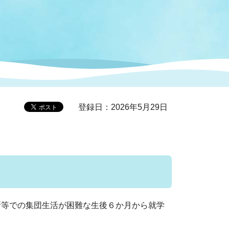
症特
人権・男女共同参画
国際・国内交流
環境法令等に基づく届出
公有財産
医療センター
情報公開・個人情報保護
選挙
登録日：2026年5月29日
選挙管理委員会
コ
市制施行周年関連情報
所等での集団生活が困難な生後６か月から就学
組織一覧