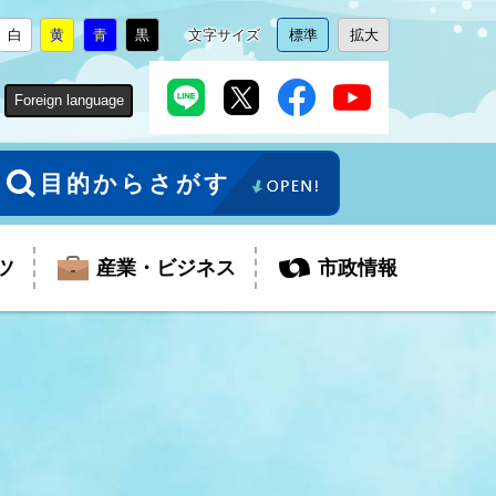
白
黄
青
黒
文字サイズ
標準
拡大
背
に
背
に
背
に
背
に
文
に
文
に
景
変
景
変
景
変
景
変
字
変
字
変
色
更
色
更
色
更
色
更
サ
更
サ
更
Foreign language
を
を
を
を
イ
イ
ズ
ズ
を
を
目的からさがす
ツ
産業・ビジネス
市政情報
税金
教育委員会
障がい者福祉
観光スポット
支払・請求
ふるさと寄附金
ごみ・環境
生活保護
芸術
企業支援・起業支援
財政