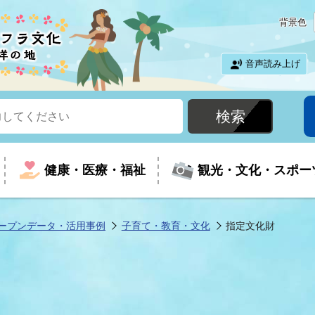
背景色
音声読み上げ
健康・医療・福祉
観光・文化・スポー
ープンデータ・活用事例
子育て・教育・文化
指定文化財
という時に
て
イベントの案内
振興
室
届出・証明
教育
児童福祉
外国人観光客向けページ
廃棄物
フラシティいわき
ナンバー
包括ケア(介護予防等)
ルコース
・介護
住まい・生活・相談
福祉事業者向け情報
歴史・文化
都市計画・開発・建築
広聴