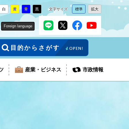
白
黄
青
黒
文字サイズ
標準
拡大
背
に
背
に
背
に
背
に
文
に
文
に
景
変
景
変
景
変
景
変
字
変
字
変
色
更
色
更
色
更
色
更
サ
更
サ
更
Foreign language
を
を
を
を
イ
イ
ズ
ズ
を
を
目的からさがす
ツ
産業・ビジネス
市政情報
税金
教育委員会
障がい者福祉
観光スポット
支払・請求
ふるさと寄附金
ごみ・環境
生活保護
芸術
企業支援・起業支援
財政