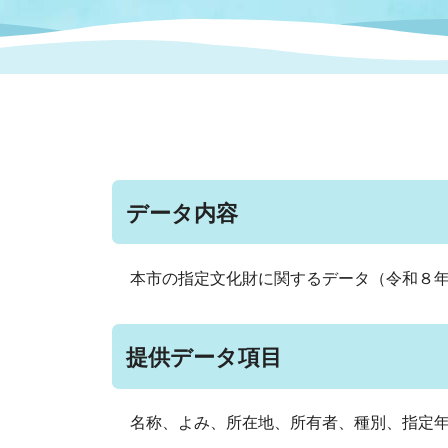
まちづくり
スポーツ
保健・衛生
職員
地域
施設
指定
行政
福祉に関するその他の情報
地域
いわき市女性活躍推進ポータ
いわき市へのアクセス
公売
いわ
市の
雇用
ルサイト
データ内容
市議会
審議
電子サービス
オー
本市の指定文化財に関するデータ（令和８年
監査委員
農業
提供データ項目
ご意見・ご質問
水道
名称、よみ、所在地、所有者、種別、指定