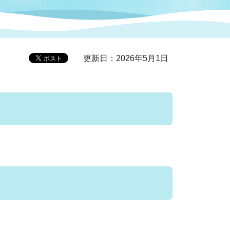
症特
人権・男女共同参画
国際・国内交流
環境法令等に基づく届出
公有財産
医療センター
更新日：2026年5月1日
情報公開・個人情報保護
選挙
選挙管理委員会
コ
市制施行周年関連情報
組織一覧