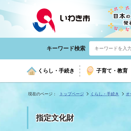
キーワード検索
くらし・手続き
子育て・教育
現在のページ：
トップページ
くらし・手続き
オ
くらしの手続きガイド
生涯学習
医療
お知らせ
入札・契約
市の紹介
いざ
子育
健康
年間
産業
市長
指定文化財
年金・保険
高齢者福祉・介護
目的から探す
企業立地
市の統計
マイ
地域
モデ
福祉
広報