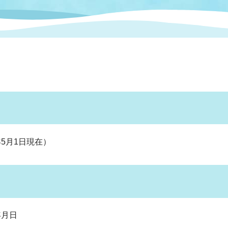
情報
関連情報
管理者
計画
移住・定住
新型コロナウイルス感染
教育旅行
除染事業
行政改革
福祉
設ページ
き市立美術館
制度
監査
・労働
産業
会など
いわき市広告事業
プンデータ・活用事例
5月1日現在）
市民意見募集(パブリック
委員会
メント)
局
施設案内
年月日