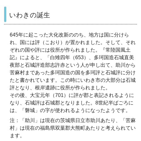
いわきの誕生
645年に起こった大化改新ののち、地方は国に分けら
れ、国には評（こおり）が置かれました。そして、それ
ぞれの国や評には役所が作られました。『常陸国風土
記』によると、「白雉四年（653）、多珂国造石城直美
夜部と石城評造部志許赤という人が申し出て、助川から
苦麻村まであった多珂国造の国を多珂評と石城評に分け
たと書かれています。この時にいわき市の大部分は石城
評となり、根岸遺跡に役所が作られました。
その後、大宝元年（701）に評が郡と表記されるように
なり、石城評は石城郡となりました。8世紀半ばごろに
は、「磐城」の字が使われるようになったようです。
注：「助川」は現在の茨城県日立市助川あたり、「苦麻
村」は現在の福島県双葉郡大熊町あたりと考えられてい
ます。