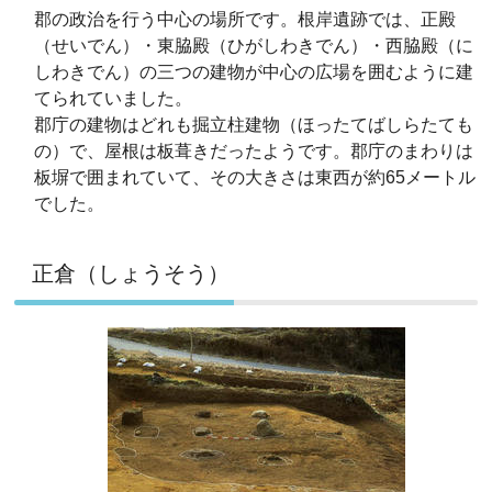
郡の政治を行う中心の場所です。根岸遺跡では、正殿
（せいでん）・東脇殿（ひがしわきでん）・西脇殿（に
しわきでん）の三つの建物が中心の広場を囲むように建
てられていました。
郡庁の建物はどれも掘立柱建物（ほったてばしらたても
の）で、屋根は板葺きだったようです。郡庁のまわりは
板塀で囲まれていて、その大きさは東西が約65メートル
でした。
正倉（しょうそう）