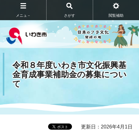
メニュ－
さがす
閲覧補助
令和８年度いわき市文化振興基
金育成事業補助金の募集につい
て
更新日：2026年4月1日