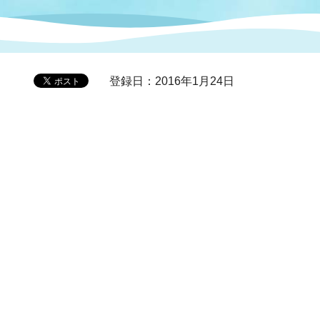
症特
人権・男女共同参画
国際・国内交流
環境法令等に基づく届出
公有財産
医療センター
登録日：2016年1月24日
情報公開・個人情報保護
選挙
選挙管理委員会
コ
市制施行周年関連情報
組織一覧