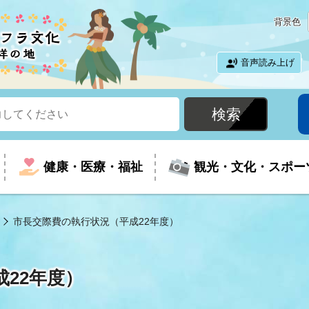
背景色
音声読み上げ
健康・医療・福祉
観光・文化・スポー
市長交際費の執行状況（平成22年度）
という時に
て
イベントの案内
振興
室
届出・証明
教育
児童福祉
外国人観光客向けページ
廃棄物
フラシティいわき
22年度）
ナンバー
包括ケア(介護予防等)
ルコース
・介護
住まい・生活・相談
福祉事業者向け情報
歴史・文化
都市計画・開発・建築
広聴