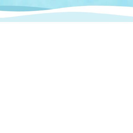
情報
関連情報
管理者
計画
移住・定住
新型コロナウイルス感染
教育旅行
除染事業
行政改革
福祉
設ページ
き市立美術館
制度
監査
・労働
産業
会など
いわき市広告事業
プンデータ・活用事例
市民意見募集(パブリック
委員会
メント)
局
施設案内