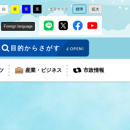
白
黄
青
黒
文字サイズ
標準
拡大
背
に
背
に
背
に
背
に
文
に
文
に
景
変
景
変
景
変
景
変
字
変
字
変
色
更
色
更
色
更
色
更
サ
更
サ
更
Foreign language
を
を
を
を
イ
イ
ズ
ズ
を
を
目的からさがす
ツ
産業・ビジネス
市政情報
税金
教育委員会
障がい者福祉
観光スポット
支払・請求
ふるさと寄附金
ごみ・環境
生活保護
芸術
企業支援・起業支援
財政