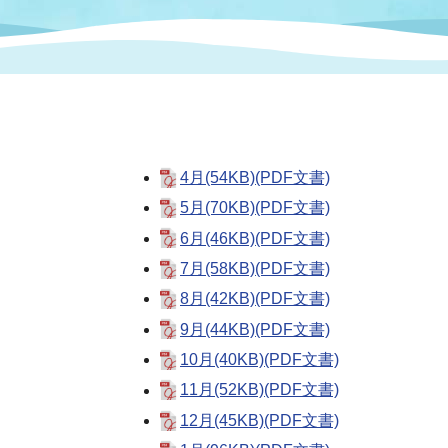
まちづくり
スポーツ
保健・衛生
職員
地域
施設
指定
行政
福祉に関するその他の情報
地域
いわき市女性活躍推進ポータ
いわき市へのアクセス
公売
いわ
市の
雇用
ルサイト
4月(54KB)(PDF文書)
5月(70KB)(PDF文書)
市議会
審議
6月(46KB)(PDF文書)
電子サービス
オー
7月(58KB)(PDF文書)
8月(42KB)(PDF文書)
監査委員
農業
9月(44KB)(PDF文書)
10月(40KB)(PDF文書)
11月(52KB)(PDF文書)
ご意見・ご質問
水道
12月(45KB)(PDF文書)