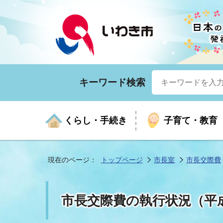
キーワード検索
くらし・手続き
子育て・教育
現在のページ：
トップページ
市長室
市長交際費
くらしの手続きガイド
生涯学習
医療
お知らせ
入札・契約
市の紹介
いざ
子育
健康
年間
産業
市長
市長交際費の執行状況（平成
年金・保険
高齢者福祉・介護
目的から探す
企業立地
市の統計
マイ
地域
モデ
福祉
広報