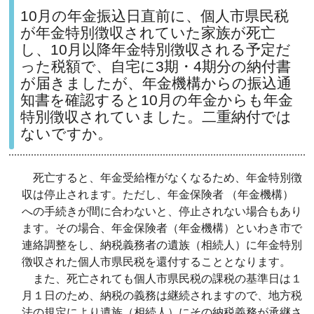
10月の年金振込日直前に、個人市県民税
が年金特別徴収されていた家族が死亡
し、10月以降年金特別徴収される予定だ
った税額で、自宅に3期・4期分の納付書
が届きましたが、年金機構からの振込通
知書を確認すると10月の年金からも年金
特別徴収されていました。二重納付では
ないですか。
死亡すると、年金受給権がなくなるため、年金特別徴
収は停止されます。ただし、年金保険者 （年金機構）
への手続きが間に合わないと、停止されない場合もあり
ます。その場合、年金保険者（年金機構）といわき市で
連絡調整をし、納税義務者の遺族（相続人）に年金特別
徴収された個人市県民税を還付することとなります。
また、死亡されても個人市県民税の課税の基準日は１
月１日のため、納税の義務は継続されますので、地方税
法の規定により遺族（相続人）にその納税義務が承継さ