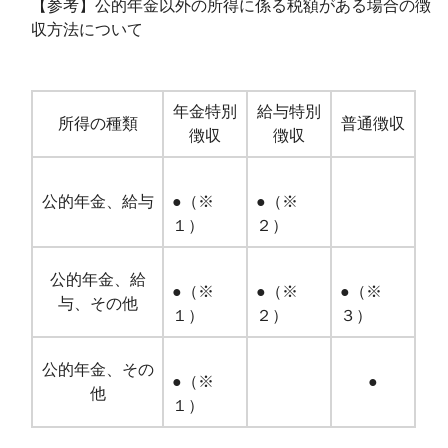
【参考】公的年金以外の所得に係る税額がある場合の徴
収方法について
年金特別
給与特別
所得の種類
普通徴収
徴収
徴収
公的年金、給与
●（※
●（※
１）
２）
公的年金、給
●（※
●（※
●（※
与、その他
１）
２）
３）
公的年金、その
●（※
●
他
１）