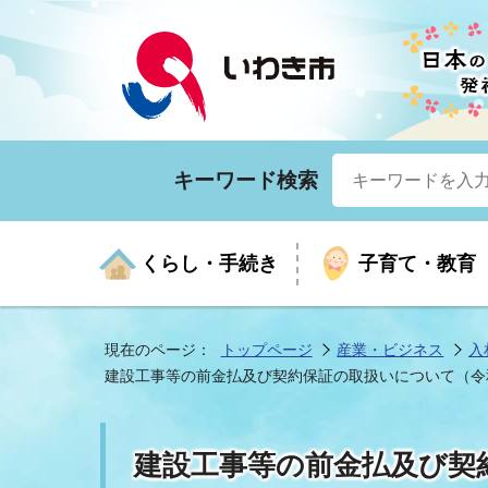
キーワード検索
くらし・手続き
子育て・教育
現在のページ：
トップページ
産業・ビジネス
入
建設工事等の前金払及び契約保証の取扱いについて（令和
くらしの手続きガイド
生涯学習
医療
お知らせ
入札・契約
市の紹介
いざ
子育
健康
年間
産業
市長
建設工事等の前金払及び契
年金・保険
高齢者福祉・介護
目的から探す
企業立地
市の統計
マイ
地域
モデ
福祉
広報