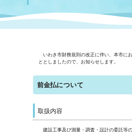
まちづくり
スポーツ
保健・衛生
職員
地域
施設
指定
行政
福祉に関するその他の情報
地域
いわき市女性活躍推進ポータ
いわき市へのアクセス
公売
いわ
市の
雇用
ルサイト
いわき市財務規則の改正に伴い、本市にお
ととしましたので、お知らせします。
市議会
審議
電子サービス
オー
前金払について
監査委員
農業
取扱内容
ご意見・ご質問
水道
建設工事及び測量・調査・設計の委託等の