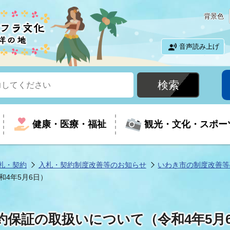
背景色
音声読み上げ
健康・医療・福祉
観光・文化・スポー
札・契約
入札・契約制度改善等のお知らせ
いわき市の制度改善等
4年5月6日）
という時に
て
イベントの案内
振興
室
届出・証明
教育
児童福祉
外国人観光客向けページ
廃棄物
フラシティいわき
約保証の取扱いについて（令和4年5月
ナンバー
包括ケア(介護予防等)
ルコース
・介護
住まい・生活・相談
福祉事業者向け情報
歴史・文化
都市計画・開発・建築
広聴