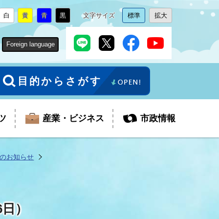
白
黄
青
黒
文字サイズ
標準
拡大
背
に
背
に
背
に
背
に
文
に
文
に
景
変
景
変
景
変
景
変
字
変
字
変
色
更
色
更
色
更
色
更
サ
更
サ
更
Foreign language
を
を
を
を
イ
イ
ズ
ズ
を
を
目的からさがす
ツ
産業・ビジネス
市政情報
のお知らせ
税金
教育委員会
障がい者福祉
観光スポット
支払・請求
ふるさと寄附金
6日）
ごみ・環境
生活保護
芸術
企業支援・起業支援
財政