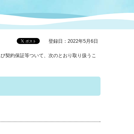
症特
人権・男女共同参画
国際・国内交流
環境法令等に基づく届出
公有財産
医療センター
登録日：2022年5月6日
情報公開・個人情報保護
選挙
び契約保証等ついて、次のとおり取り扱うこ
選挙管理委員会
コ
市制施行周年関連情報
組織一覧