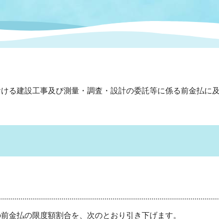
情報
関連情報
管理者
計画
移住・定住
新型コロナウイルス感染
教育旅行
除染事業
行政改革
福祉
設ページ
き市立美術館
制度
監査
・労働
産業
ける建設工事及び測量・調査・設計の委託等に係る前金払に及
会など
いわき市広告事業
プンデータ・活用事例
市民意見募集(パブリック
委員会
メント)
局
施設案内
前金払の限度額割合を、次のとおり引き下げます。