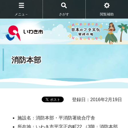
メニュ－
さがす
閲覧補助
消防本部
登録日：2016年2月19日
施設名：消防本部・平消防署統合庁舎
所在地：いわき市平字正内町22 （3階：消防本部