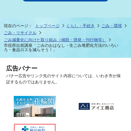
現在のページ：
トップページ
くらし・手続き
ごみ・環境
ごみ・リサイクル
ごみ減量化に向けた取り組み（補助・啓発・刊行物等）
市役所出前講座「ごみのおはなし・生ごみ堆肥化方法のいろい
ろ・食品ロスを減らそう！」
広告バナー
バナー広告やリンク先のサイト内容については、いわき市が保
証するものではありません。