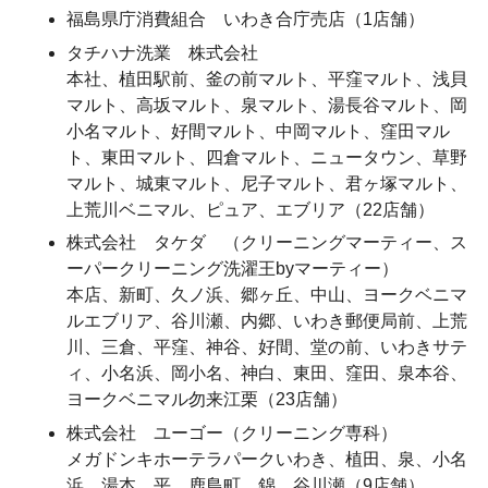
福島県庁消費組合 いわき合庁売店（1店舗）
タチハナ洗業 株式会社
本社、植田駅前、釜の前マルト、平窪マルト、浅貝
マルト、高坂マルト、泉マルト、湯長谷マルト、岡
小名マルト、好間マルト、中岡マルト、窪田マル
ト、東田マルト、四倉マルト、ニュータウン、草野
マルト、城東マルト、尼子マルト、君ヶ塚マルト、
上荒川ベニマル、ピュア、エブリア（22店舗）
株式会社 タケダ （クリーニングマーティー、ス
ーパークリーニング洗濯王byマーティー）
本店、新町、久ノ浜、郷ヶ丘、中山、ヨークベニマ
ルエブリア、谷川瀬、内郷、いわき郵便局前、上荒
川、三倉、平窪、神谷、好間、堂の前、いわきサテ
ィ、小名浜、岡小名、神白、東田、窪田、泉本谷、
ヨークベニマル勿来江栗（23店舗）
株式会社 ユーゴー（クリーニング専科）
メガドンキホーテラパークいわき、植田、泉、小名
浜、湯本、平、鹿島町、錦、谷川瀬（9店舗）