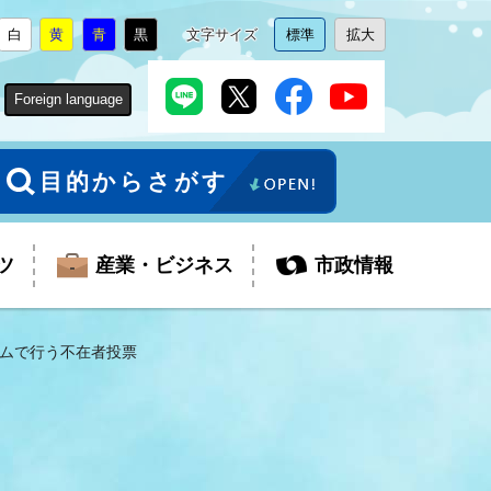
白
黄
青
黒
文字サイズ
標準
拡大
背
に
背
に
背
に
背
に
文
に
文
に
景
変
景
変
景
変
景
変
字
変
字
変
色
更
色
更
色
更
色
更
サ
更
サ
更
Foreign language
を
を
を
を
イ
イ
ズ
ズ
を
を
目的からさがす
ツ
産業・ビジネス
市政情報
ムで行う不在者投票
税金
教育委員会
障がい者福祉
観光スポット
支払・請求
ふるさと寄附金
ごみ・環境
生活保護
芸術
企業支援・起業支援
財政