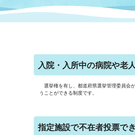
まちづくり
スポーツ
保健・衛生
職員
地域
施設
指定
行政
福祉に関するその他の情報
地域
いわき市女性活躍推進ポータ
いわき市へのアクセス
公売
いわ
市の
雇用
ルサイト
入院・入所中の病院や老
市議会
審議
電子サービス
オー
選挙権を有し、都道府県選挙管理委員会が
うことができる制度です。
監査委員
農業
指定施設で不在者投票で
ご意見・ご質問
水道