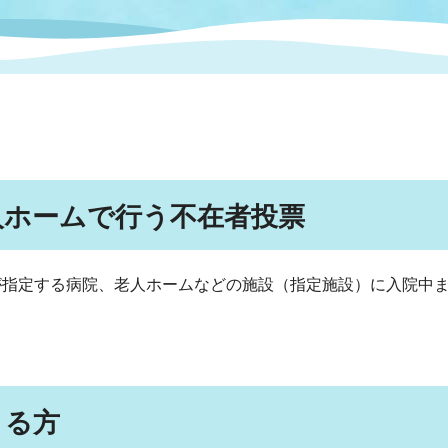
情報
関連情報
管理者
計画
移住・定住
新型コロナウイルス感染
教育旅行
除染事業
行政改革
福祉
設ページ
き市立美術館
制度
監査
・労働
産業
人ホームで行う不在者投票
会など
いわき市広告事業
プンデータ・活用事例
指定する病院、老人ホームなどの施設（指定施設）に入院中ま
市民意見募集(パブリック
委員会
メント)
きる方
局
施設案内