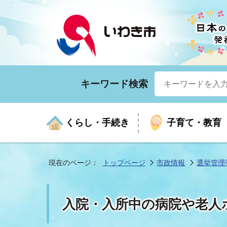
キーワード検索
くらし・手続き
子育て・教育
現在のページ：
トップページ
市政情報
選挙管理
くらしの手続きガイド
生涯学習
医療
お知らせ
入札・契約
市の紹介
いざ
子育
健康
年間
産業
市長
入院・入所中の病院や老人
年金・保険
高齢者福祉・介護
目的から探す
企業立地
市の統計
マイ
地域
モデ
福祉
広報