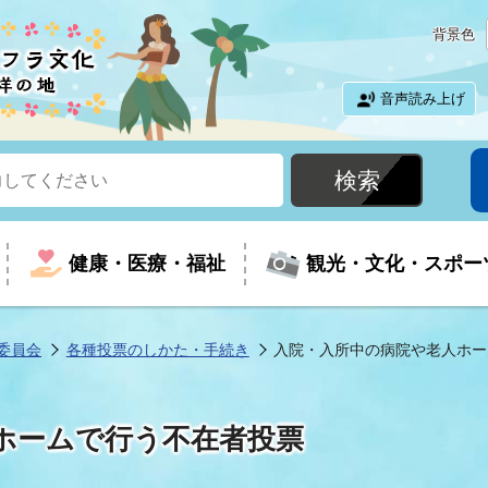
背景色
音声読み上げ
健康・医療・福祉
観光・文化・スポー
委員会
各種投票のしかた・手続き
入院・入所中の病院や老人ホー
という時に
て
イベントの案内
振興
室
届出・証明
教育
児童福祉
外国人観光客向けページ
廃棄物
フラシティいわき
ホームで行う不在者投票
ナンバー
包括ケア(介護予防等)
ルコース
・介護
住まい・生活・相談
福祉事業者向け情報
歴史・文化
都市計画・開発・建築
広聴