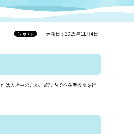
症特
人権・男女共同参画
国際・国内交流
環境法令等に基づく届出
公有財産
医療センター
更新日：2025年11月4日
情報公開・個人情報保護
選挙
選挙管理委員会
たは入所中の方が、施設内で不在者投票を行
コ
市制施行周年関連情報
組織一覧