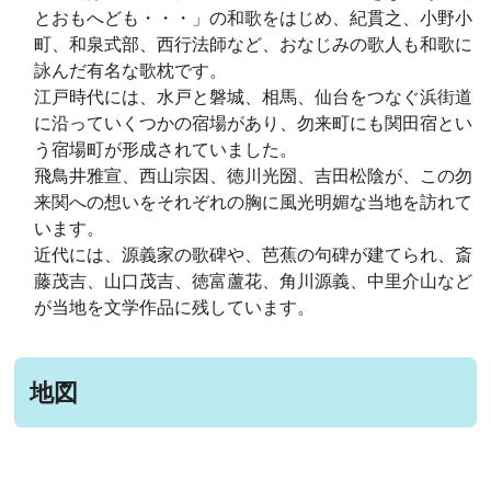
とおもへども・・・」の和歌をはじめ、紀貫之、小野小
町、和泉式部、西行法師など、おなじみの歌人も和歌に
詠んだ有名な歌枕です。
江戸時代には、水戸と磐城、相馬、仙台をつなぐ浜街道
に沿っていくつかの宿場があり、勿来町にも関田宿とい
う宿場町が形成されていました。
飛鳥井雅宣、西山宗因、徳川光圀、吉田松陰が、この勿
来関への想いをそれぞれの胸に風光明媚な当地を訪れて
います。
近代には、源義家の歌碑や、芭蕉の句碑が建てられ、斎
藤茂吉、山口茂吉、徳富蘆花、角川源義、中里介山など
が当地を文学作品に残しています。
地図