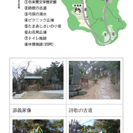
源義家像
詩歌の古道