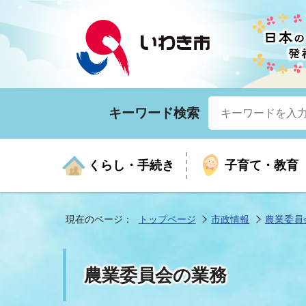
キーワード検索
くらし・手続き
子育て・教育
現在のページ：
トップページ
市政情報
農業委員
くらしの手続きガイド
生涯学習
医療
お知らせ
入札・契約
市の紹介
いざ
子育
健康
年間
産業
市長
農業委員会の業務
年金・保険
高齢者福祉・介護
目的から探す
企業立地
市の統計
マイ
地域
モデ
福祉
広報