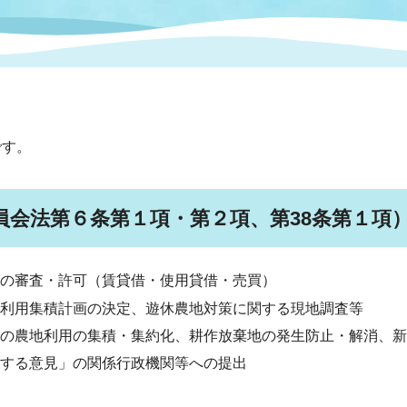
情報
関連情報
管理者
計画
移住・定住
新型コロナウイルス感染
教育旅行
除染事業
行政改革
福祉
設ページ
き市立美術館
制度
監査
です。
・労働
産業
会など
いわき市広告事業
員会法第６条第１項・第２項、第38条第１項
プンデータ・活用事例
の審査・許可（賃貸借・使用貸借・売買）
市民意見募集(パブリック
委員会
メント)
利用集積計画の決定、遊休農地対策に関する現地調査等
の農地利用の集積・集約化、耕作放棄地の発生防止・解消、新
する意見」の関係行政機関等への提出
局
施設案内