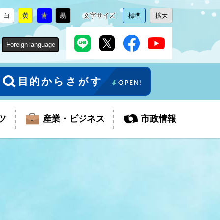
白
黄
青
黒
文字サイズ
標準
拡大
背
に
背
に
背
に
背
に
文
に
文
に
景
変
景
変
景
変
景
変
字
変
字
変
色
更
色
更
色
更
色
更
サ
更
サ
更
Foreign language
を
を
を
を
イ
イ
ズ
ズ
を
を
目的からさがす
ツ
産業・ビジネス
市政情報
税金
教育委員会
障がい者福祉
観光スポット
支払・請求
ふるさと寄附金
ごみ・環境
生活保護
芸術
企業支援・起業支援
財政