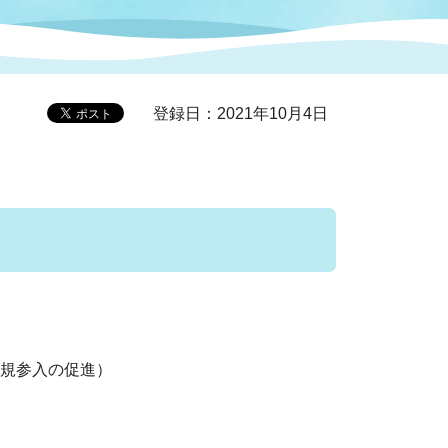
症特
人権・男女共同参画
国際・国内交流
環境法令等に基づく届出
公有財産
医療センター
登録日：2021年10月4日
情報公開・個人情報保護
選挙
選挙管理委員会
）
コ
市制施行周年関連情報
規参入の促進）
組織一覧