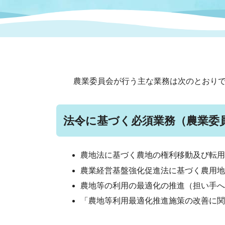
まちづくり
スポーツ
保健・衛生
職員
地域
施設
指定
行政
福祉に関するその他の情報
地域
いわき市女性活躍推進ポータ
いわき市へのアクセス
公売
いわ
市の
農業委員会が行う主な業務は次のとおり
雇用
ルサイト
市議会
審議
法令に基づく必須業務（農業委
電子サービス
オー
農地法に基づく農地の権利移動及び転用
監査委員
農業
農業経営基盤強化促進法に基づく農用地
農地等の利用の最適化の推進（担い手へ
「農地等利用最適化推進施策の改善に関
ご意見・ご質問
水道