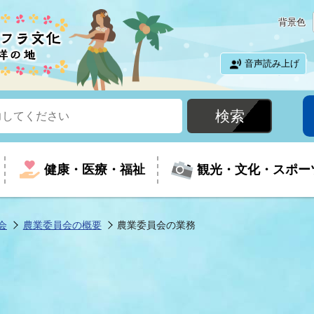
背景色
音声読み上げ
健康・医療・福祉
観光・文化・スポー
会
農業委員会の概要
農業委員会の業務
という時に
て
イベントの案内
振興
室
届出・証明
教育
児童福祉
外国人観光客向けページ
廃棄物
フラシティいわき
ナンバー
包括ケア(介護予防等)
ルコース
・介護
住まい・生活・相談
福祉事業者向け情報
歴史・文化
都市計画・開発・建築
広聴