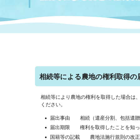
まちづくり
スポーツ
保健・衛生
職員
地域
施設
指定
行政
福祉に関するその他の情報
地域
いわき市女性活躍推進ポータ
いわき市へのアクセス
公売
いわ
市の
雇用
ルサイト
市議会
審議
相続等による農地の権利取得の
電子サービス
オー
相続等により農地の権利を取得した場合は
監査委員
農業
ください。
届出事由 相続（遺産分割、包括遺贈
届出期限 権利を取得したことを知
ご意見・ご質問
水道
国籍等の記載 農地法施行規則の改正