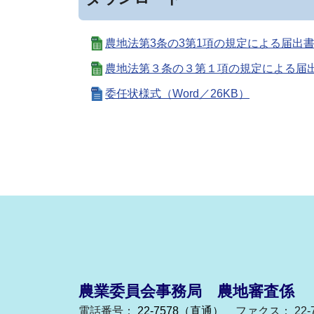
農地法第3条の3第1項の規定による届出書（E
農地法第３条の３第１項の規定による届出書(
委任状様式（Word／26KB）
農業委員会事務局 農地審査係
電話番号：
22-7578（直通）
ファクス： 22-7