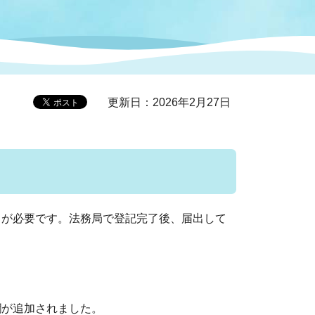
症特
人権・男女共同参画
国際・国内交流
環境法令等に基づく届出
公有財産
医療センター
更新日：2026年2月27日
情報公開・個人情報保護
選挙
選挙管理委員会
出が必要です。法務局で登記完了後、届出して
コ
市制施行周年関連情報
組織一覧
欄が追加されました。