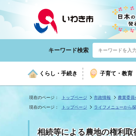
キーワード検索
くらし・手続き
子育て・教育
現在のページ：
トップページ
市政情報
農業委員
現在のページ：
トップページ
ライフメニューから
くらしの手続きガイド
生涯学習
医療
お知らせ
入札・契約
市の紹介
いざ
子育
健康
年間
産業
市長
相続等による農地の権利取
年金・保険
高齢者福祉・介護
目的から探す
企業立地
市の統計
マイ
地域
モデ
福祉
広報