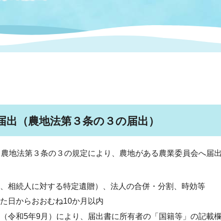
情報
関連情報
管理者
計画
移住・定住
新型コロナウイルス感染
教育旅行
除染事業
行政改革
福祉
設ページ
き市立美術館
制度
監査
・労働
産業
会など
いわき市広告事業
届出（農地法第３条の３の届出）
プンデータ・活用事例
、農地法第３条の３の規定により、農地がある農業委員会へ届
市民意見募集(パブリック
委員会
メント)
、相続人に対する特定遺贈）、法人の合併・分割、時効等
った日からおおむね10か月以内
局
施設案内
（令和5年9月）により、届出書に所有者の「国籍等」の記載