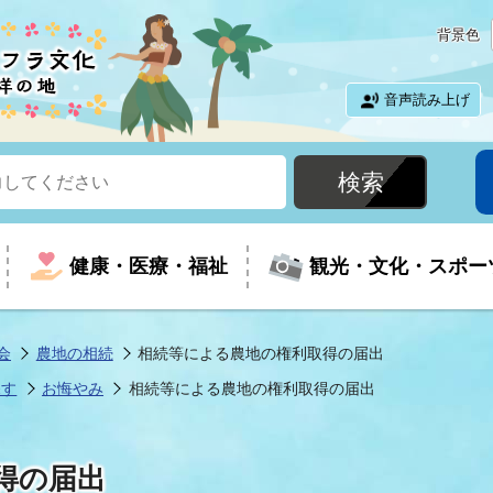
背景色
音声読み上げ
健康・医療・福祉
観光・文化・スポー
会
農地の相続
相続等による農地の権利取得の届出
探す
お悔やみ
相続等による農地の権利取得の届出
という時に
て
イベントの案内
振興
室
届出・証明
教育
児童福祉
外国人観光客向けページ
廃棄物
フラシティいわき
得の届出
ナンバー
包括ケア(介護予防等)
ルコース
・介護
住まい・生活・相談
福祉事業者向け情報
歴史・文化
都市計画・開発・建築
広聴