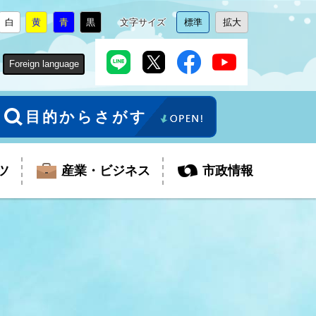
白
黄
青
黒
文字サイズ
標準
拡大
背
に
背
に
背
に
背
に
文
に
文
に
景
変
景
変
景
変
景
変
字
変
字
変
色
更
色
更
色
更
色
更
サ
更
サ
更
Foreign language
を
を
を
を
イ
イ
ズ
ズ
を
を
目的からさがす
ツ
産業・ビジネス
市政情報
税金
教育委員会
障がい者福祉
観光スポット
支払・請求
ふるさと寄附金
ごみ・環境
生活保護
芸術
企業支援・起業支援
財政