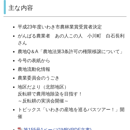
主な内容
平成23年度いわき市農林業賞受賞者決定
がんばる農業者 あの人この人 小川町 白石長利
さん
農地Q＆A「農地法第3条許可の権限移譲について」
今号の表紙から
農地流動化情報
農業委員会のうごき
地区だより（北部地区）
反転耕で農用地除染を目指す！
～反転耕の実演会開催～
トピックス「いわきの産地を巡るバスツアー！」開
催
第155号1ページ(1MB)(PDF文書)