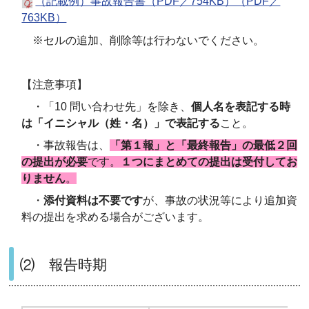
（記載例）事故報告書（PDF／754KB）（PDF／
763KB）
※
セルの追加、削除等は行わないでください。
【注意事項】
・「10 問い合わせ先」を除き、
個人名を表記する時
は「イニシャル（姓・名）」で表記する
こと。
・事故報告は、
「第１報」と「最終報告」の最低２回
の提出が必要
です。
１つにまとめての提出は受付してお
りません
。
・
添付資料は不要です
が、事故の状況等により追加資
料の提出を求める場合がございます。
⑵ 報告時期