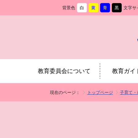
背景色
白
黄
青
黒
文字サ
背
に
背
に
背
に
背
に
景
変
景
変
景
変
景
変
色
更
色
更
色
更
色
更
を
を
を
を
教育委員会について
教育ガイ
現在のページ：
トップページ
子育て・