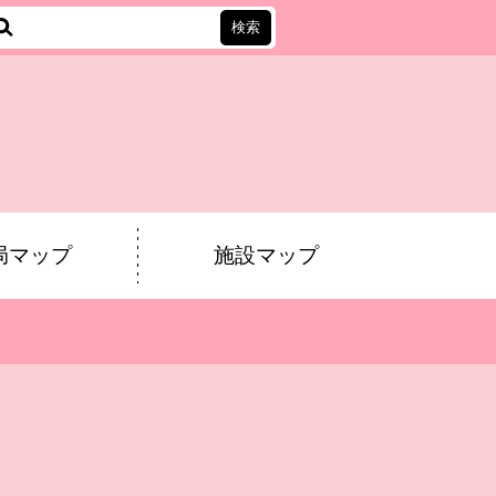
会
局マップ
施設マップ