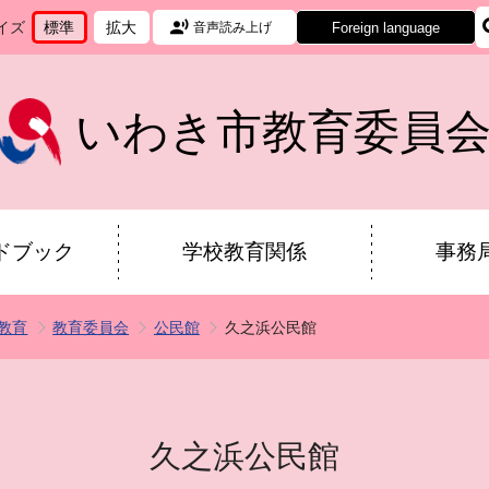
イズ
標準
拡大
Foreign language
音声読み上げ
文
に
文
に
字
変
字
変
サ
更
サ
更
イ
イ
いわき市教育委員
ズ
ズ
を
を
ドブック
学校教育関係
事務
教育
教育委員会
公民館
久之浜公民館
久之浜公民館