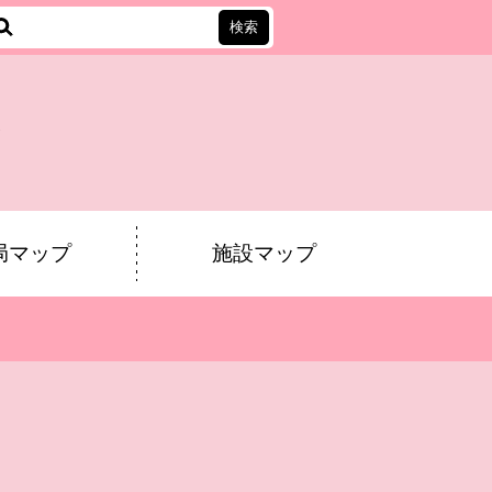
会
局マップ
施設マップ