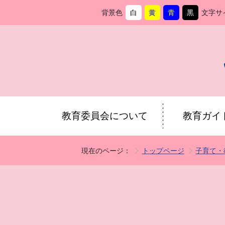
背景色
白
黄
青
黒
文字サ
背
に
背
に
背
に
背
に
景
変
景
変
景
変
景
変
色
更
色
更
色
更
色
更
を
を
を
を
教育委員会について
教育ガイ
現在のページ：
トップページ
子育て・