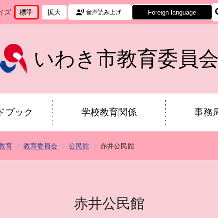
イズ
標準
拡大
Foreign language
音声読み上げ
文
に
文
に
字
変
字
変
サ
更
サ
更
イ
イ
いわき市教育委員
ズ
ズ
を
を
ドブック
学校教育関係
事務
教育
教育委員会
公民館
赤井公民館
赤井公民館