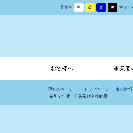
背景色
白
黄
青
黒
文字サ
背
に
背
に
背
に
背
に
景
変
景
変
景
変
景
変
色
更
色
更
色
更
色
更
を
を
を
を
お客様へ
事業者
現在のページ：
トップページ
市政情報
令和７年度 公告及び入札結果