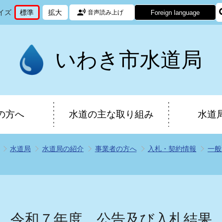
イズ
標準
拡大
Foreign language
音声読み上げ
文
に
文
に
字
変
字
変
サ
更
サ
更
イ
イ
いわき市水道局
ズ
ズ
を
を
の方へ
水道の主な取り組み
水道
水道局
水道局の紹介
事業者の方へ
入札・契約情報
一般
令和７年度 公告及び入札結果