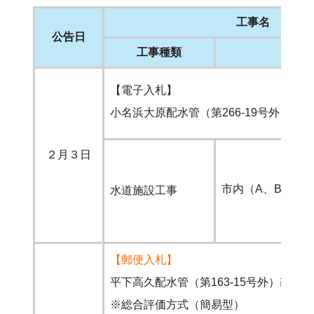
工事名
公告日
工事種類
参加
【電子入札】
小名浜大原配水管（第266-19号外）改
２月３日
市内（A、B）
水道施設工事
【郵便入札】
平下高久配水管（第163-15号外）改良
※総合評価方式（簡易型）