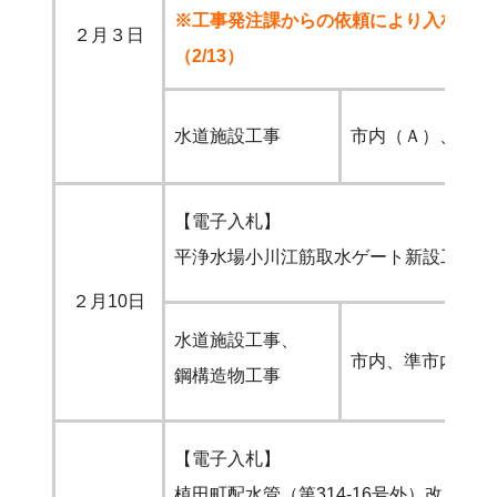
※工事発注課からの依頼により入札を中
２月３日
（2/13）
水道施設工事
市内（Ａ）、準市
【電子入札】
平浄水場小川江筋取水ゲート新設工事
２月10日
水道施設工事、
市内、準市内、市
鋼構造物工事
【電子入札】
植田町配水管（第314-16号外）改良工事