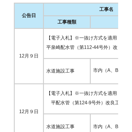
工事名
公告日
工事種類
参加
【電子入札】※一抜け方式を適用
平泉崎配水管（第112-44号外）改良工事
12月９日
市内（A、B）
水道施設工事
【電子入札】※一抜け方式を適用
平配水管（第124-9号外）改良工事
12月９日
水道施設工事
市内（A、B）