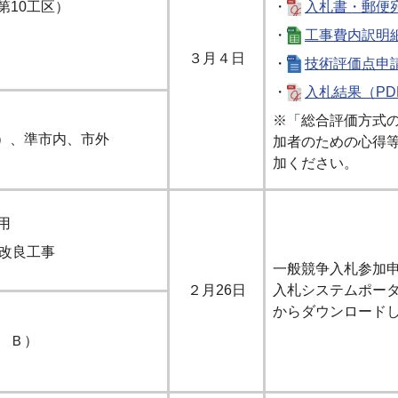
第10工区）
・
入札書・郵便宛
・
工事費内訳明細書
３月４日
・
技術評価点申請
・
入札結果（PD
※「総合評価方式
）、準市内、市外
加者のための心得
加ください。
用
）改良工事
一般競争入札参加
２月26日
入札システムポー
からダウンロード
、Ｂ）