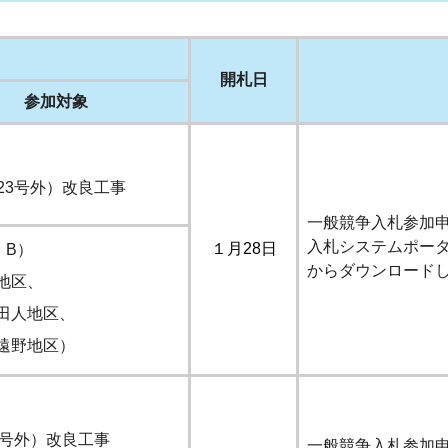
開札日
参加対象
23号外）改良工事
一般競争入札参加
入札システムポー
１月28日
、B）
からダウンロード
地区、
田人地区、
遠野地区）
3号外）改良工事
一般競争入札参加