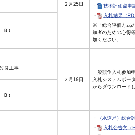
２月25日
・
技術評価点申請
・
入札結果（PD
※「総合評価方式
、Ｂ）
加者のための心得
加ください。
）改良工事
一般競争入札参加
２月19日
入札システムポー
からダウンロード
、Ｂ）
・
（水道局）総合
・
入札公告文（PD