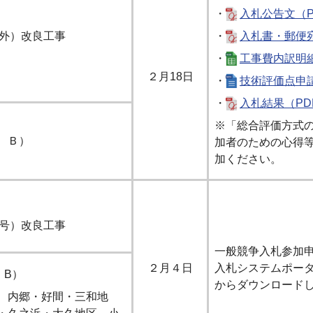
・
入札公告文（PD
号外）改良工事
・
入札書・郵便宛
・
工事費内訳明細書
２月18日
・
技術評価点申請
・
入札結果（PD
※「総合評価方式
、Ｂ）
加者のための心得
加ください。
8号）改良工事
一般競争入札参加
２月４日
入札システムポー
、B）
からダウンロード
、内郷・好間・三和地