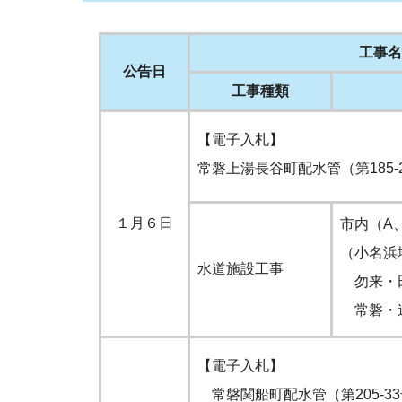
工事名
公告日
工事種類
【電子入札】
常磐上湯長谷町配水管（第185-
１月６日
市内（A
（小名浜
水道施設工事
勿来・
常磐・
【電子入札】
常磐関船町配水管（第205-3