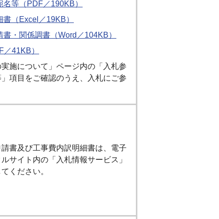
名等（PDF／190KB）
（Excel／19KB）
書・関係調書（Word／104KB）
F／41KB）
の実施について」ページ内の「入札参
等」項目をご確認のうえ、入札にご参
申請書及び工事費内訳明細書は、電子
タルサイト内の「入札情報サービス」
してください。