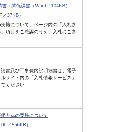
書・関係調書（Word／104KB）
F／37KB）
の実施について」ページ内の「入札参
等」項目をご確認のうえ、入札にご参
申請書及び工事費内訳明細書は、電子
タルサイト内の「入札情報サービス」
してください。
評価方式の実施について
F／556KB）