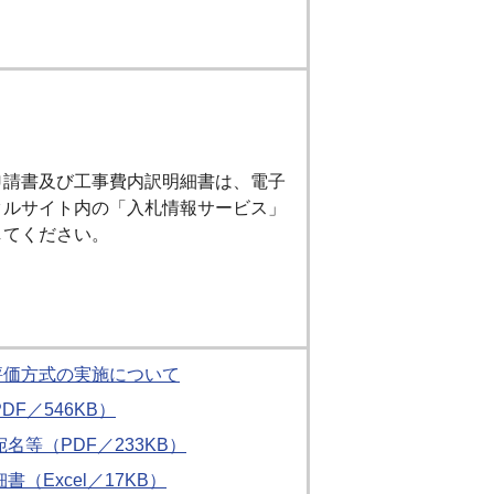
申請書及び工事費内訳明細書は、電子
タルサイト内の「入札情報サービス」
してください。
評価方式の実施について
F／546KB）
名等（PDF／233KB）
（Excel／17KB）