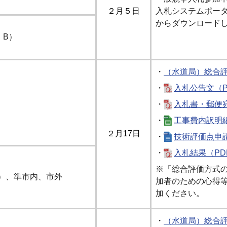
２月５日
入札システムポー
からダウンロード
、B）
・
（水道局）総合
・
入札公告文（PD
・
入札書・郵便宛
・
工事費内訳明細書
２月17日
・
技術評価点申請
・
入札結果（PD
※「総合評価方式
）、準市内、市外
加者のための心得
加ください。
・
（水道局）総合