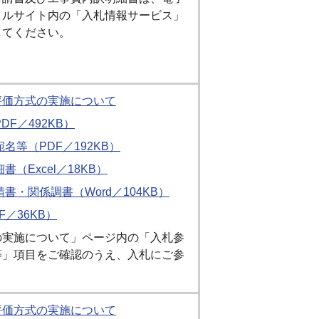
タルサイト内の「入札情報サービス」
してください。
評価方式の実施について
F／492KB）
名等（PDF／192KB）
（Excel／18KB）
書・関係調書（Word／104KB）
F／36KB）
の実施について」ページ内の「入札参
等」項目をご確認のうえ、入札にご参
評価方式の実施について