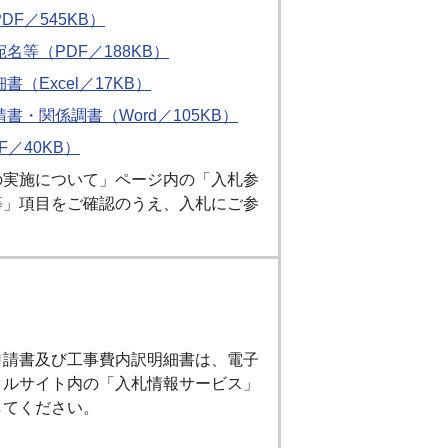
F／545KB）
名等（PDF／188KB）
（Excel／17KB）
書・関係調書（Word／105KB）
F／40KB）
の実施について」ページ内の「入札参
等」項目をご確認のうえ、入札にご参
申請書及び工事費内訳明細書は、電子
タルサイト内の「入札情報サービス」
してください。