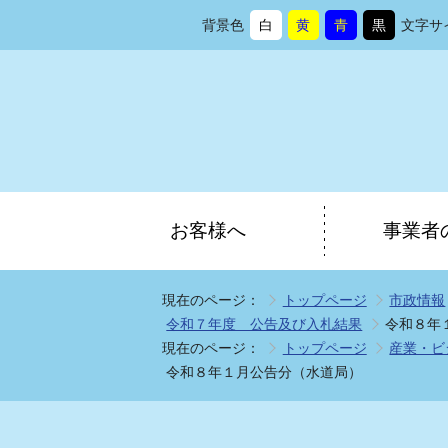
背景色
白
黄
青
黒
文字サ
背
に
背
に
背
に
背
に
景
変
景
変
景
変
景
変
色
更
色
更
色
更
色
更
を
を
を
を
お客様へ
事業者
現在のページ：
トップページ
市政情報
令和７年度 公告及び入札結果
令和８年
現在のページ：
トップページ
産業・ビ
令和８年１月公告分（水道局）