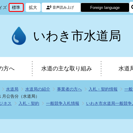
イズ
標準
拡大
Foreign language
音声読み上げ
文
に
文
に
字
変
字
変
サ
更
サ
更
イ
イ
いわき市水道局
ズ
ズ
を
を
の方へ
水道の主な取り組み
水道
水道局
水道局の紹介
事業者の方へ
入札・契約情報
一般
１月公告分（水道局）
ジネス
入札・契約
一般競争入札情報
いわき市水道局一般競争