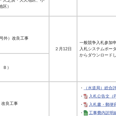
・久之浜・大久地区、小
地区）
2号外）改良工事
一般競争入札参加
２月12日
入札システムポー
からダウンロード
、Ｂ）
・
（水道局）総合
・
入札公告文（PD
）改良工事
・
入札書・郵便宛
・
工事費内訳明細書