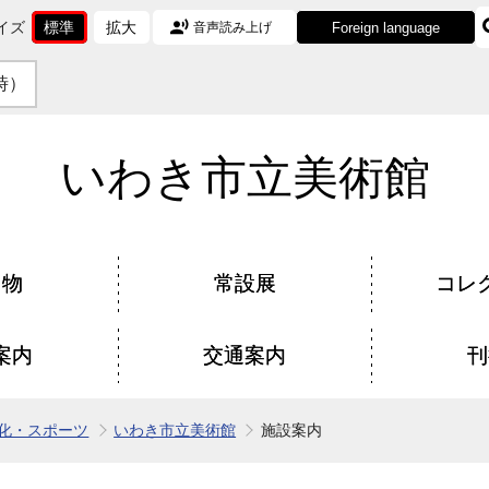
イズ
標準
拡大
Foreign language
音声読み上げ
文
に
文
に
字
変
字
変
時）
サ
更
サ
更
イ
イ
ズ
ズ
を
を
いわき市立美術館
し物
常設展
コレ
案内
交通案内
刊
化・スポーツ
いわき市立美術館
施設案内