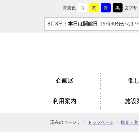
背景色
白
黄
青
黒
文字サ
背
に
背
に
背
に
背
に
景
変
景
変
景
変
景
変
8月8日：
本日は開館日
（9時30分から17
色
更
色
更
色
更
色
更
を
を
を
を
企画展
催
利用案内
施設
現在のページ：
トップページ
観光・文