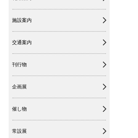
施設案内
交通案内
刊行物
企画展
催し物
常設展