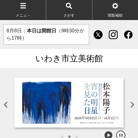
メニュ－
さがす
閲覧補助
8月8日：
本日は開館日
（9時30分か
ら17時）
いわき市立美術館
1
2
3